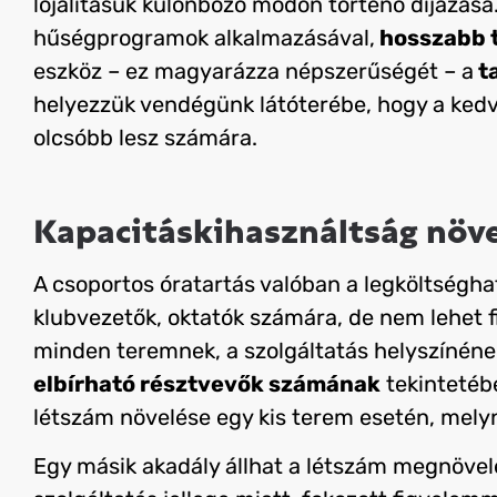
lojalitásuk különböző módon történő díjazása
hűségprogramok alkalmazásával,
hosszabb t
eszköz – ez magyarázza népszerűségét – a
t
helyezzük vendégünk látóterébe, hogy a ked
olcsóbb lesz számára.
Kapacitáskihasználtság növ
A csoportos óratartás valóban a legköltségh
klubvezetők, oktatók számára, de nem lehet f
minden teremnek, a szolgáltatás helyszínéne
elbírható résztvevők számának
tekintetéb
létszám növelése egy kis terem esetén, melyn
Egy másik akadály állhat a létszám megnövel