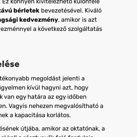
. Ez könnyen kivitelezhető különféle
ávú bérletek
bevezetésével. Kiváló
agsági kedvezmény
, amikor is azt
vezménnyel a következő szolgáltatás
elése
atékonyabb megoldást jelenti a
igyelmen kívül hagyni azt, hogy
k van egy határa az egy időben
en. Vagyis nehezen megvalósítható a
ek a kapacitása korlátos.
ésének útjába, amikor az oktatónak, a