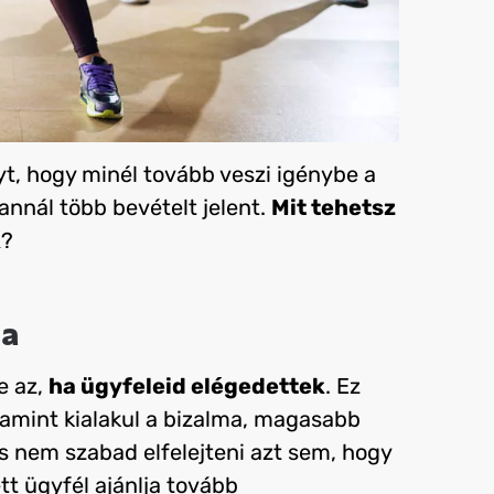
yt, hogy minél tovább veszi igénybe a
annál több bevételt jelent.
Mit tehetsz
k
?
sa
e az,
ha ügyfeleid elégedettek
. Ez
 amint kialakul a bizalma, magasabb
és nem szabad elfelejteni azt sem, hogy
t ügyfél ajánlja tovább