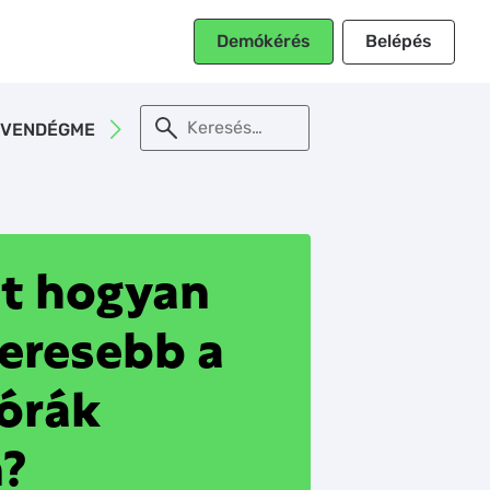
Belépés
Demókérés
When autocomplet
VENDÉGMEGTARTÁS
E-BOOK
t hogyan
keresebb a
órák
n?