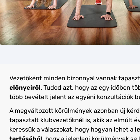
Vezetőként minden bizonnyal vannak tapaszt
előnyeiről
. Tudod azt, hogy az egy időben t
több bevételt jelent az egyéni konzultációk b
A megváltozott körülmények azonban új kérd
tapasztalt klubvezetőknél is, akik az elmúlt é
keressük a válaszokat, hogy hogyan lehet a
le
tartásából
, hogy a jelenlegi körülmények se 