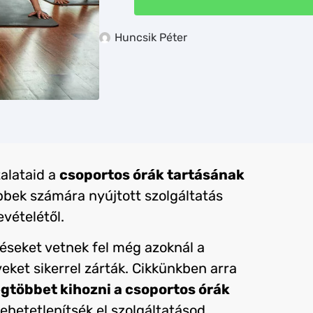
Huncsik Péter
alataid a
csoportos órák tartásának
öbbek számára nyújtott szolgáltatás
evételétől.
éseket vetnek fel még azoknál a
veket sikerrel zárták. Cikkünkben arra
gtöbbet kihozni a csoportos órák
lehetetlenítsék el szolgáltatásod