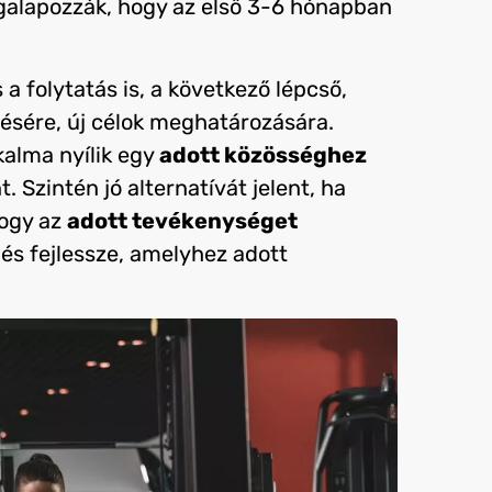
alapozzák, hogy az első 3-6 hónapban
a folytatás is, a következő lépcső,
résére, új célok meghatározására.
kalma nyílik egy
adott közösséghez
 Szintén jó alternatívát jelent, ha
hogy az
adott tevékenységet
és fejlessze, amelyhez adott