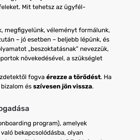
eleket. Mit tehetsz az ügyfél-
k, megfigyelünk, véleményt formálunk,
után – jó esetben – beljebb lépünk, és
olyamatot „beszoktatásnak” nevezzük,
portok növekedésével, a szükséglet
ezdetektől fogva
érezze a törődést
. Ha
a bizalom és
szívesen jön vissza
.
fogadása
onboarding program), amelyek
 való bekapcsolódásba, olyan