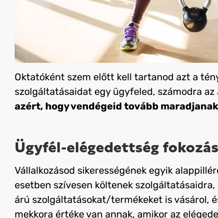
Oktatóként szem előtt kell tartanod azt a tén
szolgáltatásaidat egy ügyfeled, számodra az 
azért, hogy vendégeid tovább maradjana
Ügyfél-elégedettség fokozá
Vállalkozásod sikerességének egyik alappillér
esetben szívesen költenek szolgáltatásaidra,
árú szolgáltatásokat/termékeket is vásárol, 
mekkora értéke van annak, amikor az elégedet