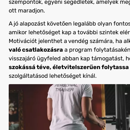
szempontok, egyéni segédletek, amelyek meg
ott maradjon.
A jó alapozást követően legalább olyan fontos 
amikor lehetőséget kap a további szintek elé
Motivációt jelenthet a vendég számára, ha al
való csatlakozásra
a program folytatásaként.
visszajáró ügyfeled abban kap támogatást, 
szokássá téve, életvitelszerűen folytassa
szolgáltatásod lehetőséget kínál.