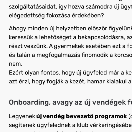
szolgáltatásaidat, így hozva számodra új ügyf
elégedettség fokozása érdekében?
Ahogy minden új helyzetben először figyelün
keressük a lehetőséget a bekapcsolódásra, az
részt veszünk. A gyermekek esetében ezt a f
és talán a megfogalmazás finomodik a korcso
nem.
Ezért olyan fontos, hogy új ügyfeled már a k
azt érzi, hogy fogják a kezét, hamar kialakul 
Onboarding, avagy az új vendégek 
Legyenek
új vendég bevezető programok
(
segítenek ügyfelednek a klub vérkeringésébe