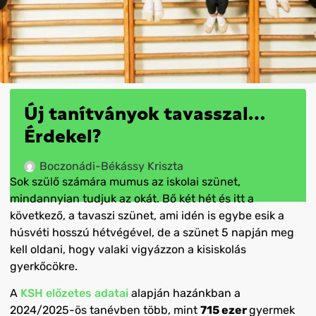
Új tanítványok tavasszal…
Érdekel?
Boczonádi-Békássy Kriszta
Sok szülő számára mumus az iskolai szünet,
mindannyian tudjuk az okát. Bő két hét és itt a
következő, a tavaszi szünet, ami idén
is egybe esik a
húsvéti hosszú
hétvégével, de a szünet 5 napjá
n
meg
kell oldani, hogy valaki vigyázzon a kisiskolás
gyerkőcökre.
A
KSH előzetes adatai
alapján hazánkban a
2024/2025-ös tanévben több, mint
715
ezer
gyermek