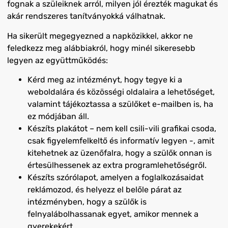
fognak a szüleiknek arról, milyen jól érezték magukat és
akár rendszeres tanítványokká válhatnak.
Ha sikerült megegyezned a napközikkel, akkor ne
feledkezz meg alábbiakról, hogy minél sikeresebb
legyen az együttműködés:
Kérd meg az intézményt, hogy tegye ki a
weboldalára és közösségi oldalaira a lehetőséget,
valamint tájékoztassa a szülőket e-mailben is, ha
ez módjában áll.
Készíts plakátot – nem kell csili-vili grafikai csoda,
csak figyelemfelkeltő és informatív legyen -, amit
kitehetnek az üzenőfalra, hogy a szülők onnan is
értesülhessenek az extra programlehetőségről.
Készíts szórólapot, amelyen a foglalkozásaidat
reklámozod, és helyezz el belőle párat az
intézményben, hogy a szülők is
felnyalábolhassanak egyet, amikor mennek a
gyerekekért.