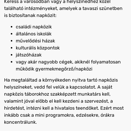
Keress a városodban vagy a helyszínedhez közel
található intézményeket, amelyek a tavaszi szünetben
is biztosítanak napközit:
családi napközik
általános iskolák
művelődési ház
ak
kulturális központok
játszóházak
vagy akár nagyobb cégek, akiknél folyamatosan
működik gyermekmegőrző/napközi
Ha megtaláltad a környékeden nyitva tartó napközis
helyszíneket, vedd fel velük a kapcsolatot. A saját
napközis táborokhoz szakképzett munkatárs kell,
valamint jóval előbb el kell kezdeni
a szervezést, a
hirdetést, intézni
kell a hivatalos teendőket
. Ezért most
inkább csak a mini programokra, edzésekre, órákra
koncentrálunk.