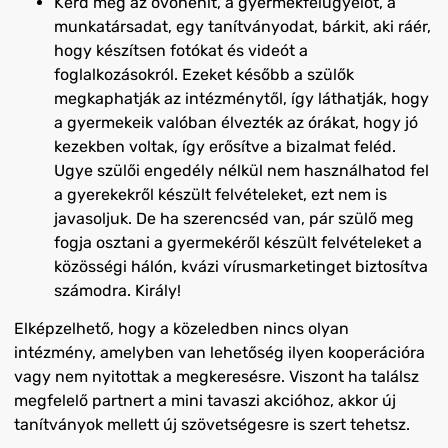
Kérd meg az óvónénit, a gyermekfelügyelőt, a
munkatársadat, egy tanítványodat, bárkit, aki ráér,
hogy készítsen fotókat és videót a
foglalkozásokról. Ezeket később a szülők
megkaphatják az intézménytől, így láthatják, hogy
a gyermekeik valóban élvezték az órákat, hogy jó
kezekben voltak, így erősítve a bizalmat feléd.
Ugye szülői engedély nélkül nem használhatod fel
a gyerekekről készült felvételeket, ezt nem is
javasoljuk. De ha szerencséd van, pár szülő meg
fogja osztani a gyermekéről készült felvételeket a
közösségi hálón, kvázi vírusmarketinget biztosítva
számodra. Király!
Elképzelhető, hogy a közeledben nincs olyan
intézmény, amelyben van lehetőség ilyen kooperációra
va
gy nem nyitottak a megkeresésre. Viszont ha
találsz
megfelelő partnert a
mini tavaszi akcióhoz, akkor új
tanítványok mellett új szövetségesre is szert tehetsz.