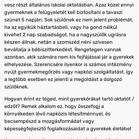
vesz részt általános iskolai oktatásban. Azaz közel ennyi
gyermeknek a felügyeletét kell biztosítani a tavaszi
szünet 5 napján
. Sok szülő
nek ez nem jelent problémát,
ha az egyikük háztartásbeli, vagy ha gond nélkül
kivehet 2 nap szabadságot,
ha a nagyszülők ugrásra
készen állnak,
netán a szomszéd néni szívesen
bevállalja a bébiszitterkedést. Rengetegen vannak
azonban, akik számára nem kis fejfájással jár a gyerekek
elhelyezése. Szerencsére ilyenkor is számos intézmény
nyújt
gyermekmegőrzés
vagy napközi szolgáltatást, így
a legtöbb esetben ez jelenti a megoldást a dolgozó
szülőknek.
Hogyan érint ez téged, mint gyerekórákat tartó oktatót /
edzőt? Remek alkalom ez, hogy összefogj a
környékeden lévő napközis létesítménnyel, és
becsempészd a mozgásformádat vagy
képességfejlesztő foglalkozásaidat a
gyerekek életébe!