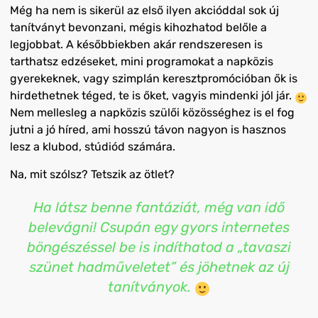
Még ha nem is sikerül az első ilyen akció
ddal
sok új
tanítványt bevonzani, mégis kihozhatod belőle a
legjobbat. A későbbiekben
akár rendszeresen is
tarthatsz edzéseket, mini programokat a napközis
gyerekeknek, vagy szimplán keresztpromócióban ők is
hirdethetnek téged, te is őket, vagyis mindenki jól jár.
Nem mellesleg a napközis szülői közösséghez is el fog
jutni a jó híred, ami hosszú távon nagyon is hasznos
lesz a klubod, stúdiód
számára.
Na, mit szólsz? Tetszik az ötlet?
Ha látsz benne fantáziát, még van idő
belevágni! Csupán egy gyors internetes
böngészéssel be is indíthatod a „tavaszi
szünet hadműveletet” és jöhetnek az új
tanítványok.