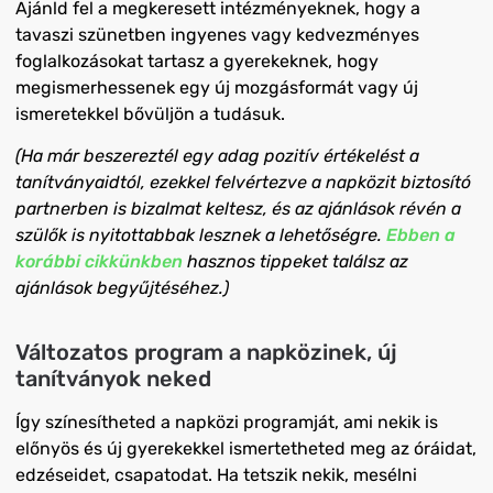
Ajánld fel a megkeresett intézményeknek, hogy
a
tavaszi szünetben
ingyenes vagy kedvezményes
foglalkozásokat tartasz a gyerekeknek, hogy
megismerhessenek egy új mozgásformát vagy új
ismeretekkel bővüljön a tudásuk.
(Ha
már beszereztél egy adag pozitív értékelést a
tanítványaidtól, ezekkel felvértezve a napközit biztosító
partnerben is bizalmat keltesz, és az ajánlások révén a
szülők is nyitottabbak lesznek a lehetőségre.
Ebben a
korábbi cikkünkben
hasznos tippeket találsz az
ajánlások begyűjtéséhez.)
Változatos program a napközinek, új
tanítványok neked
Így színesítheted a napközi programját, ami nekik is
előnyös
és új gyerekekkel ismertetheted meg az óráidat,
edzéseidet, csapatodat. Ha tetszik nekik, mesélni