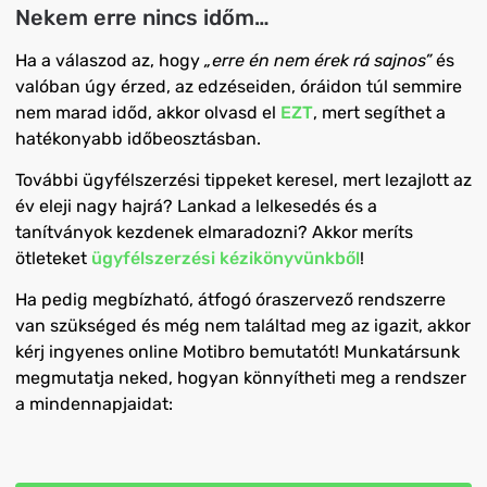
Nekem erre nincs időm…
Ha a válaszod az, hogy
„erre én nem érek rá sajnos”
és
valóban úgy érzed,
az edzéseiden, óráidon túl semmire
nem marad időd,
akkor olvasd el
EZT
, mert segíthet a
hatékonyabb időbeosztásban.
További ügyfélszerzési tippeket keresel, mert lezajlott az
év eleji nagy hajrá? Lankad a lelkesedés és a
tanítványok kezdenek elmaradozni? Akkor meríts
ötleteket
ügyfélszerzési kézikönyvünkből
!
Ha pedig megbízható, átfogó óraszervező rendszerre
van szükséged és még nem találtad meg az igazit, akkor
kérj ingyenes online Motibro bemutatót! Munkatársunk
megmutatja neked, hogyan könnyítheti meg a rendszer
a mindennapjaidat: