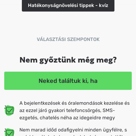
Hatékonyságnövelési tippek - kvíz
VÁLASZTÁSI SZEMPONTOK
Nem győztünk még meg?
Neked találtuk ki, ha
A bejelentkezések és óralemondások kezelése és
az ezzel járó gyakori telefoncsörgés, SMS-
ezgetés, chatelés néha az idegeidre megy
Nem marad időd odafigyelni minden ügyfélre, s