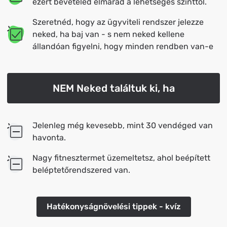
ezért bevételed elmarad a lehetséges szinttől.
Szeretnéd, hogy az ügyviteli rendszer jelezze
neked, ha baj van - s nem neked kellene
állandóan figyelni, hogy minden rendben van-e
NEM Neked találtuk ki, ha
Jelenleg még kevesebb, mint 30 vendéged van
havonta.
Nagy fitnesztermet üzemeltetsz, ahol beépített
beléptetőrendszered van.
Hatékonyságnövelési tippek - kvíz