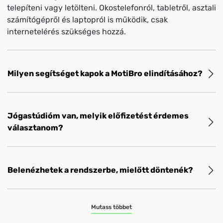
telepíteni vagy letölteni. Okostelefonról, tabletről, asztali
Speciális integrációk
Bérletkezelés
számítógépről és laptopról is működik, csak
Franchise-riport rendszer
Online
internetelérés szükséges hozzá.
Kiemelt ügyfélszolgálat
bérletértékesítés
Csoportos üzenetek
Milyen segítséget kapok a MotiBro elindításához?
Jógastúdióm van, melyik előfizetést érdemes
választanom?
Belenézhetek a rendszerbe, mielőtt döntenék?
Mutass többet