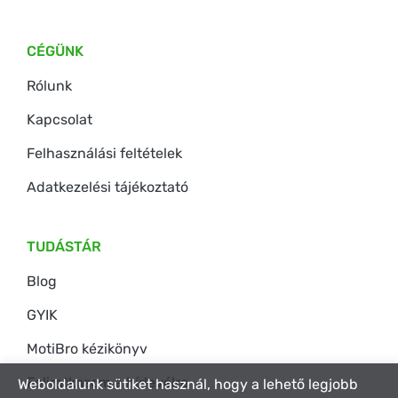
CÉGÜNK
Rólunk
Kapcsolat
Felhasználási feltételek
Adatkezelési tájékoztató
TUDÁSTÁR
Blog
GYIK
MotiBro kézikönyv
Feliratkozom a hírlevélre
Weboldalunk sütiket használ, hogy a lehető legjobb