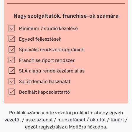
Nagy szolgáltatók, franchise-ok számára
Minimum 7 stúdió kezelése
Egyedi fejlesztések
Speciális rendszerintegrációk
Franchise riport rendszer
SLA alapú rendelkezésre állás
Saját domain használat
Dedikált kapcsolattartó
Profilok száma = a te vezetői profilod + ahány egyéb
vezetőt / asszisztenst / munkatársat / oktatót / tanárt /
edzőt regisztrálsz a MotiBro fiókodba.