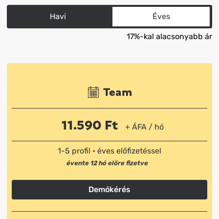
Havi
Éves
17%-kal alacsonyabb ár
Team
11.590
Ft
+ ÁFA / hó
1-5 profil
•
éves előfizetéssel
évente 12 hó előre fizetve
Demókérés