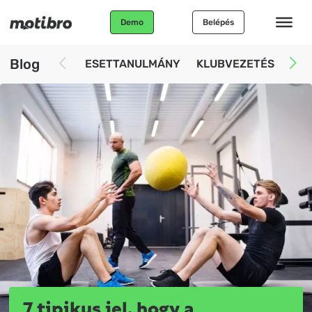
Demo
Belépés
Blog
ESETTANULMÁNY
KLUBVEZETÉS
AUT
7 tipikus jel, hogy a