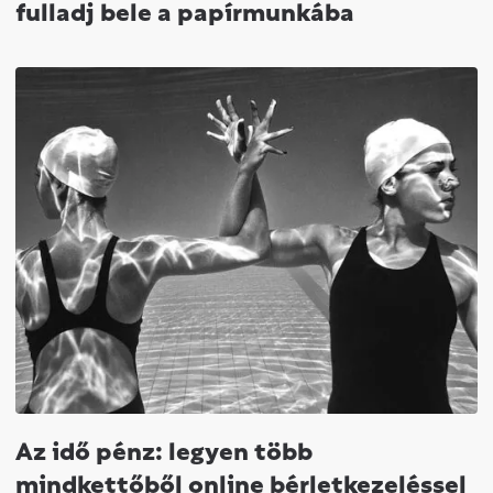
fulladj bele a papírmunkába
Az idő pénz: legyen több
mindkettőből online bérletkezeléssel