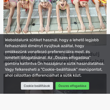
Weboldalunk sütiket használ, hogy a lehető legjobb
felhasználói élményt nyújtsuk azáltal, hogy
Önszervező képzések: így szabadulj
emlékezünk vonatkozó preferenciáira most, és
ismételt látogatásánál. Az „Összes elfogadása”
meg a tanfolyamszervezés nyűgjeitől
gombra kattintva Ön hozzájárul e sütik használatához.
Vagy felkeresheti a "Cookie-beállítások" menüpontot,
ahol célzottan differenciálhat a sütik közt.
Cookie beállítások
Összes elfogadása