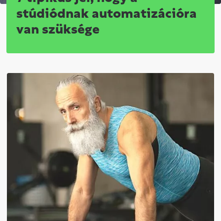
stúdiódnak automatizációra
van szüksége