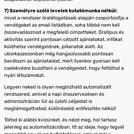
7) Személyre szóló levelek kutatómunka nélkül:
mivel a rendszer óralátogatásaik alapján csoportosítja a
vendégeket az email listádban, soha többé nem kell
összevadásznod a megfelelő címzetteket. Óratípus és
aktivitás szerint pontosan célzott ajánlatokat, infókat
küldhetsz vendégeidnek, pillanatok alatt. Az
uborkaszezonban még hangsúlyosabb pontosan
becélozni az ajánlataidat, mert ilyenkor gyorsan kell
cselekvésre buzdítani a vendégeidet, hogy feltöltsd a
nyári létszámokat.
Legyen neked is olyan megbízható automatizált
rendszered, amivel a napi óraszervezésen és
adminisztráción túl az üzleti céljaidat is
megtámogathatod, különösebb erőfeszítés nélkül!
Töltsd ki alábbi kvízünket, és nézd meg, hol tartasz
jelenleg az automatizációban. Itt az ideje, hogy tegyél