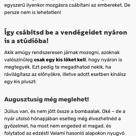
egyszerű ilyenkor mozgásra csábítani az embereket. De
persze nem is lehetetlen!
Így csábítsd be a vendégeidet nyáron
is a stúdióba!
Akik amúgy rendszeresen járnak mozogni, azoknak
valószínűleg
csak egy kis löket kell
, hogy nyáron is
megtegyék. Ezt pedig te megadhatod nekik, ha
rávilágítasz az előnyökre, illetve adott esetben kínálsz
egy kis pluszt:
Augusztusig még meglehet!
Július van, és nem jött össze a bombaalak. Oké – de a
nyár utolsó hónapjában esetleg még élvezhetnéd a
győzelmet, ha most nem engeded el magad, és
folytatod az edzést! Valami hasonló alapokon nyugvó