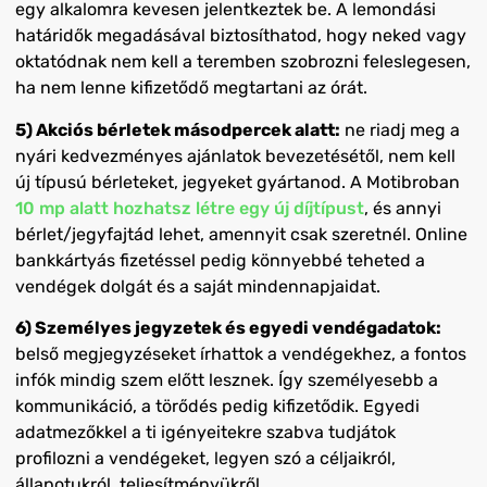
egy alkalomra kevesen jelentkeztek be. A lemondási
határidők megadásával biztosíthatod, hogy neked vagy
oktatódnak nem kell a teremben szobrozni feleslegesen,
ha nem lenne kifizetődő megtartani az órát.
5) Akciós bérletek másodpercek alatt:
ne riadj meg a
nyári kedvezményes ajánlatok bevezetésétől, nem kell
új típusú bérleteket, jegyeket gyártanod. A Motibroban
10 mp alatt hozhatsz létre egy új díjtípust
, és annyi
bérlet/jegyfajtád lehet, amennyit csak szeretnél. Online
bankkártyás fizetéssel pedig könnyebbé teheted a
vendégek dolgát és a saját mindennapjaidat.
6) Személyes jegyzetek és egyedi vendégadatok:
belső megjegyzéseket írhattok a vendégekhez, a fontos
infók mindig szem előtt lesznek. Így személyesebb a
kommunikáció, a törődés pedig kifizetődik. Egyedi
adatmezőkkel a ti igényeitekre szabva tudjátok
profilozni a vendégeket, legyen szó a céljaikról,
állapotukról, teljesítményükről.