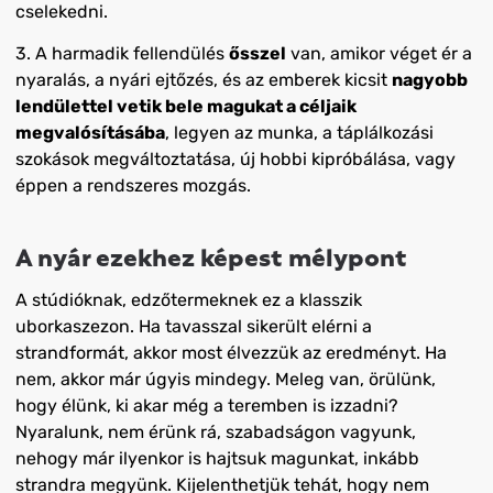
cselekedni.
3.
A harmadik fellendülés
ősszel
van, amikor véget ér a
nyaralás, a nyári ejtőzés, és az emberek kicsit
nagyobb
lendülettel vetik bele magukat a céljaik
megvalósításába
, legyen az munka, a táplálkozási
szokások megváltoztatása, új hobbi kipróbálása, vagy
éppen a rendszeres mozgás.
A nyár ezekhez képest mélypont
A stúdióknak, edzőtermeknek ez a klasszik
uborkaszezon. Ha tavasszal sikerült elérni a
strandformát, akkor most élvezzük az eredményt. Ha
nem, akkor már úgyis mindegy. Meleg van, örülünk,
hogy élünk, ki akar még a teremben is izzadni?
Nyaralunk, nem érünk rá, szabadságon vagyunk,
nehogy már ilyenkor is hajtsuk magunkat, inkább
strandra megyünk. Kijelenthetjük tehát, hogy nem