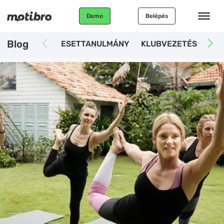
Demo
Belépés
Blog
ESETTANULMÁNY
KLUBVEZETÉS
AUT