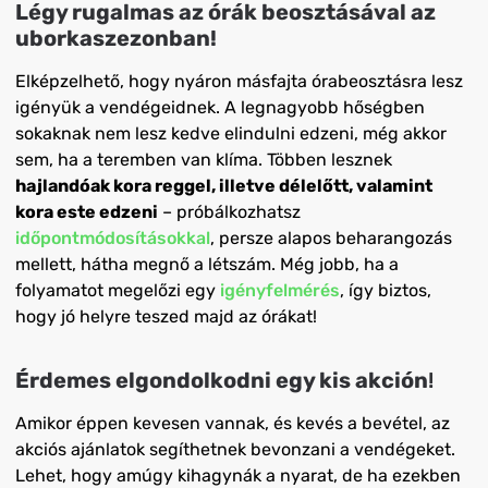
Légy rugalmas az órák beosztásával az
uborkaszezonban!
Elképzelhető, hogy nyáron másfajta órabeosztásra lesz
igényük a vendégeidnek. A legnagyobb hőségben
sokaknak nem lesz kedve elindulni edzeni, még akkor
sem, ha a teremben van klíma. Többen lesznek
hajlandóak kora reggel, illetve délelőtt, valamint
kora este edzeni
– próbálkozhatsz
időpontmódosításokkal
, persze alapos beharangozás
mellett, hátha megnő a létszám. Még jobb, ha a
folyamatot megelőzi egy
igényfelmérés
, így biztos,
hogy jó helyre teszed majd az órákat!
Érdemes elgondolkodni egy kis akción
!
Amikor éppen kevesen vannak, és kevés a bevétel, az
akciós ajánlatok segíthetnek bevonzani a vendégeket.
Lehet, hogy amúgy kihagynák a nyarat, de ha ezekben