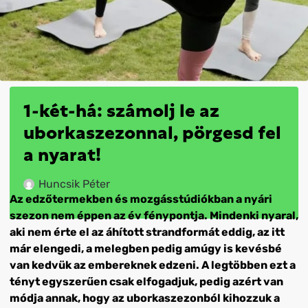
1-két-há: számolj le az
uborkaszezonnal, pörgesd fel
a nyarat!
Huncsik Péter
Az edzőtermekben és mozgásstúdiókban a nyári
szezon nem éppen az év fénypontja. Mindenki nyaral,
aki nem érte el az áhított strandformát eddig, az itt
már elengedi, a melegben pedig amúgy is kevésbé
van kedvük az embereknek edzeni. A legtöbben ezt a
tényt egyszerűen csak elfogadjuk, pedig azért van
módja annak, hogy az uborkaszezonból kihozzuk a