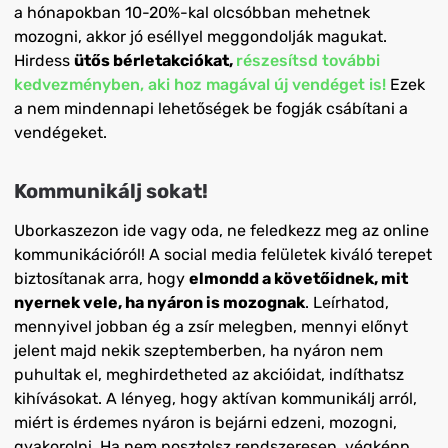
a hónapokban 10-20%-kal olcsóbban mehetnek
mozogni, akkor jó eséllyel meggondolják magukat.
Hirdess
ütős bérletakciókat,
részesítsd további
kedvezményben, aki hoz magával új vendéget is!
Ezek
a nem mindennapi lehetőségek be fogják csábítani a
vendégeket.
Kommunikálj sokat!
Uborkaszezon ide vagy oda, ne feledkezz meg az online
kommunikációról! A social media felületek kiváló terepet
biztosítanak arra, hogy
elmondd a követőidnek, mit
nyernek vele, ha nyáron is mozognak
. Leírhatod,
mennyivel jobban ég a zsír melegben, mennyi előnyt
jelent majd nekik szeptemberben, ha nyáron nem
puhultak el, meghirdetheted az akcióidat, indíthatsz
kihívásokat. A lényeg, hogy aktívan kommunikálj arról,
miért is érdemes nyáron is bejárni edzeni, mozogni,
gyakorolni. Ha nem posztolsz rendszeresen, végképp