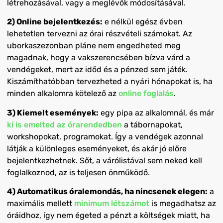
létrehozásával, vagy a meglévők módosításával.
2) Online bejelentkezés:
e nélkül egész évben
lehetetlen tervezni az órai részvételi számokat. Az
uborkaszezonban pláne nem engedheted meg
magadnak, hogy a vakszerencsében bízva várd a
vendégeket, mert az időd és a pénzed sem játék.
Kiszámíthatóbban tervezheted a nyári hónapokat is, ha
minden alkalomra kötelező az
online foglalás
.
3)
Kiemelt események:
egy pipa az alkalomnál, és már
ki is emelted az órarendedben
a tábornapokat,
workshopokat, programokat. Így a vendégek azonnal
látják a különleges eseményeket, és akár jó előre
bejelentkezhetnek. Sőt, a várólistával sem neked kell
foglalkoznod, az is teljesen önműködő.
4) Automatikus óralemondás, ha nincsenek elegen:
a
maximális mellett
minimum létszámot
is megadhatsz az
óráidhoz, így nem égeted a pénzt a költségek miatt, ha