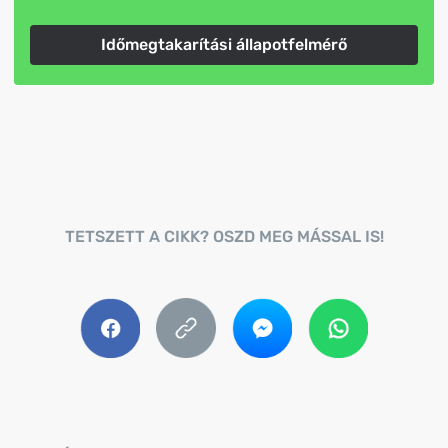
Időmegtakarítási állapotfelmérő
TETSZETT A CIKK? OSZD MEG MÁSSAL IS!