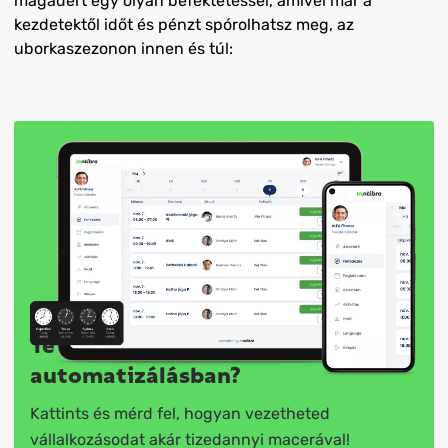
magadért egy olyan befektetéssel, amivel már a
kezdetektől időt és pénzt spórolhatsz meg, az
uborkaszezonon innen és túl:
Te hol tartasz az
automatizálásban?
Kattints és mérd fel, hogyan vezetheted
vállalkozásodat akár tizedannyi macerával!