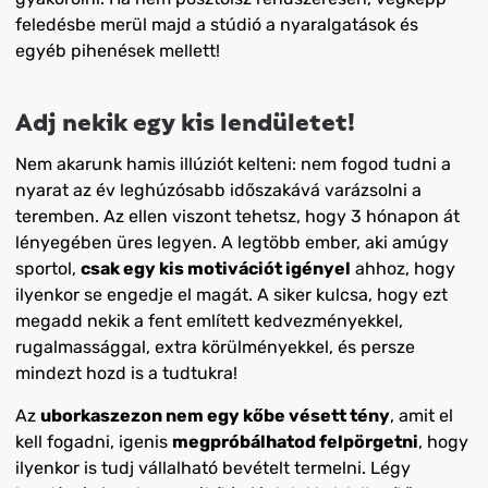
feledésbe merül majd a stúdió a nyaralgatások és
egyéb pihenések mellett!
Adj nekik egy kis lendületet!
Nem akarunk hamis illúziót kelteni: nem fogod tudni a
nyarat az év leghúzósabb időszakává varázsolni a
teremben. Az ellen viszont tehetsz, hogy 3 hónapon át
lényegében üres legyen. A legtöbb ember, aki amúgy
sportol,
csak egy kis motivációt igényel
ahhoz, hogy
ilyenkor se engedje el magát. A siker kulcsa, hogy ezt
megadd nekik a fent említett kedvezményekkel,
rugalmassággal, extra körülményekkel, és persze
mindezt hozd is a tudtukra!
Az
uborkaszezon nem egy kőbe vésett tény
, amit el
kell fogadni, igenis
megpróbálhatod felpörgetni
, hogy
ilyenkor is tudj vállalható bevételt termelni. Légy