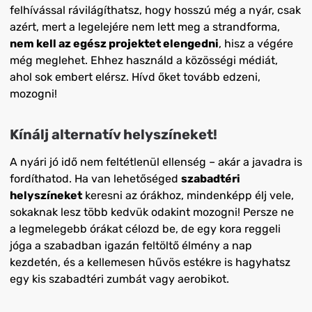
felhívással rávilágíthatsz, hogy hosszú még a nyár, csak
azért, mert a legelejére nem lett meg a strandforma,
nem kell az egész projektet elengedni
, hisz a végére
még meglehet. Ehhez használd a közösségi médiát,
ahol sok embert elérsz. Hívd őket tovább edzeni,
mozogni!
Kínálj alternatív helyszíneket!
A nyári jó idő nem feltétlenül ellenség – akár a javadra is
fordíthatod. Ha van lehetőséged
szabadtéri
helyszíneket
keresni az órákhoz, mindenképp élj vele,
sokaknak lesz több kedvük odakint mozogni! Persze ne
a legmelegebb órákat célozd be, de egy kora reggeli
jóga a szabadban igazán feltöltő élmény a nap
kezdetén, és a kellemesen hűvös estékre is hagyhatsz
egy kis szabadtéri zumbát vagy aerobikot.