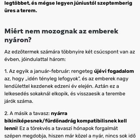
legtöbbet, és mégse legyen júniustól szeptemberig
üres a terem.
Miért nem mozognak az emberek
nyáron?
Az edzőtermek számára többnyire két csúcspont van az
évben, jóindulattal három:
1.
Az egyik a január-február: rengeteg
újévi fogadalom
az, hogy „idén tényleg lefogyok”, és az emberek nagy
lendülettel kezdenek edzeni év elején. Aztán ez a
lelkesedés sokaknál elkopik, és visszaesik a terembe
járók száma.
2.
A másik a tavasz:
nyárra
bikiniképesnek/fürdőnadrág kompatibilisnek kell
lenni
! Ez a törekvés a tavaszi hónapok forgalmát
szépen megdobja, hiszen már közel a nyár, nincs sok idő