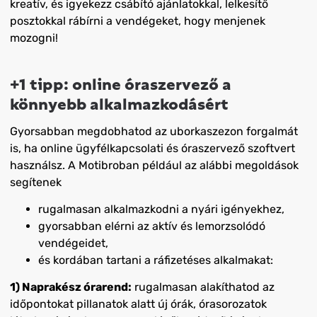
kreatív, és igyekezz csábító ajánlatokkal, lelkesítő
posztokkal rábírni a vendégeket, hogy menjenek
mozogni!
+1 tipp: online óraszervező a
könnyebb alkalmazkodásért
Gyorsabban megdobhatod az uborkaszezon forgalmát
is, ha online ügyfélkapcsolati és óraszervező szoftvert
használsz. A Motibroban például az alábbi megoldások
segítenek
rugalmasan alkalmazkodni a nyári igényekhez,
gyorsabban elérni az aktív és lemorzsolódó
vendégeidet,
és kordában tartani a ráfizetéses alkalmakat:
1) Naprakész órarend:
rugalmasan alakíthatod az
időpontokat pillanatok alatt új órák, órasorozatok