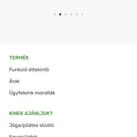
TERMÉK
Funkció áttekintő
Árak
Ügyfeleink mondták
KINEK AJÁNLJUK?
Jóga/pilátes stúdió
Egyesületek