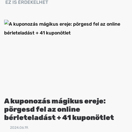
EZ IS ÉRDEKELHET
A kuponozás mágikus ereje:
pörgesd fel az online
bérleteladást + 41 kuponötlet
2024.06.19.