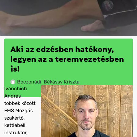
Aki az edzésben hatékony,
legyen az a teremvezetésben
is!
Boczonádi-Békássy Kriszta
Ivánchich
András
többek között
FMS Mozgás
szakértő,
kettlebell
instruktor,