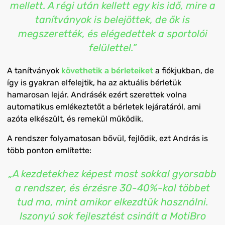
mellett. A régi után kellett egy kis idő, mire a
tanítványok is belejöttek, de ők is
megszerették, és elégedettek a sportolói
felülettel.”
A tanítványok
követhetik a bérleteiket
a fiókjukban, de
így is gyakran elfelejtik, ha az aktuális bérletük
hamarosan lejár. Andrásék ezért szerettek volna
automatikus emlékeztetőt a bérletek lejáratáról, ami
azóta elkészült, és remekül működik.
A rendszer folyamatosan bővül, fejlődik, ezt András is
több ponton említette:
„A kezdetekhez képest most sokkal gyorsabb
a rendszer, és érzésre 30-40%-kal többet
tud ma, mint amikor elkezdtük használni.
Iszonyú sok fejlesztést csinált a MotiBro