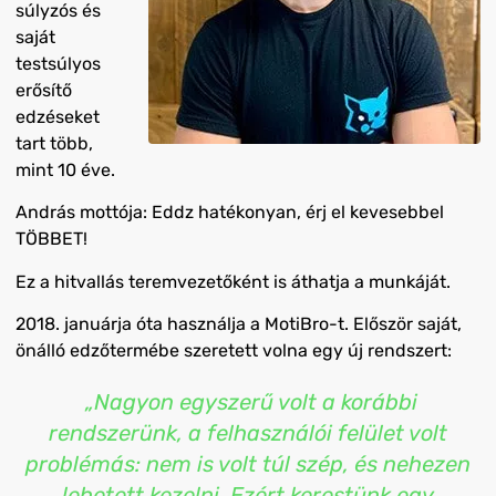
súlyzós és
saját
testsúlyos
erősítő
edzéseket
tart több,
mint 10 éve.
András mottója: Eddz hatékonyan, érj el kevesebbel
TÖBBET!
Ez a hitvallás teremvezetőként is áthatja a munkáját.
2018. januárja óta használja a MotiBro-t. Először saját,
önálló edzőtermébe szeretett volna egy új rendszert:
„Nagyon egyszerű volt a korábbi
rendszerünk, a felhasználói felület volt
problémás: nem is volt túl szép, és nehezen
lehetett kezelni. Ezért kerestünk egy