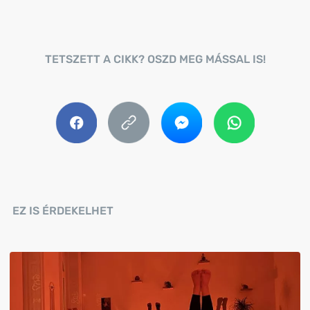
TETSZETT A CIKK? OSZD MEG MÁSSAL IS!
EZ IS ÉRDEKELHET