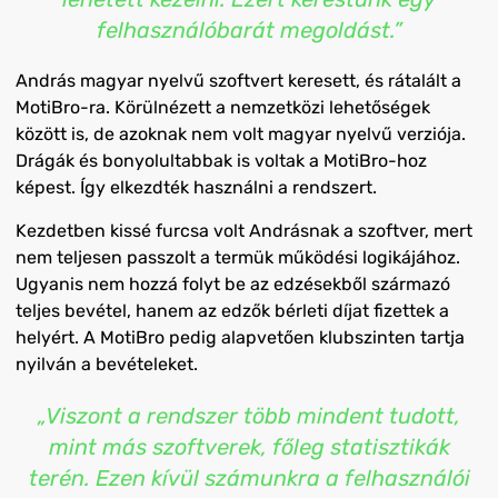
felhasználóbarát megoldást.”
András magyar nyelvű szoftvert keresett, és rátalált a
MotiBro-ra. Körülnézett a nemzetközi lehetőségek
között is, de azoknak nem volt magyar nyelvű verziója.
Drágák és bonyolultabbak is voltak a MotiBro-hoz
képest. Így elkezdték használni a rendszert.
Kezdetben kissé furcsa volt Andrásnak a szoftver, mert
nem teljesen passzolt a termük működési logikájához.
Ugyanis nem hozzá folyt be az edzésekből származó
teljes bevétel, hanem az edzők bérleti díjat fizettek a
helyért. A MotiBro pedig alapvetően klubszinten tartja
nyilván a bevételeket.
„Viszont a rendszer több mindent tudott,
mint más szoftverek, főleg statisztikák
terén. Ezen kívül számunkra a felhasználói