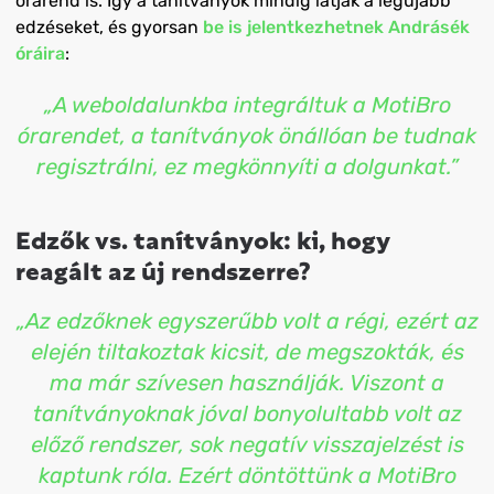
órarend is. Így a tanítványok mindig látják a legújabb
edzéseket, és gyorsan
be is jelentkezhetnek Andrásék
óráira
:
„A weboldalunkba integráltuk a MotiBro
órarendet, a tanítványok önállóan be tudnak
regisztrálni, ez megkönnyíti a dolgunkat.”
Edzők vs. tanítványok: ki, hogy
reagált az új rendszerre?
„Az edzőknek egyszerűbb volt a régi, ezért az
elején tiltakoztak kicsit, de megszokták, és
ma már szívesen használják. Viszont a
tanítványoknak jóval bonyolultabb volt az
előző rendszer, sok negatív visszajelzést is
kaptunk róla. Ezért döntöttünk a MotiBro