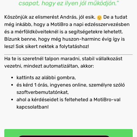
csapat, hogy ez ilyen jól működjön.”
Köszönjük az elismerést András, jól esik.
De a tudat
még inkább, hogy a MotiBro a napi edzésszervezésben
és a mérföldköveiteknél is a segítségetekre lehetett.
Bízunk benne, hogy még huszon-harminc évig így is
lesz! Sok sikert nektek a folytatáshoz!
Ha te is szeretnél talpon maradni, stabil vállalkozást
vezetni, mindezt automatizáltan, akkor:
kattints az alábbi gombra,
és kérd 1 órás, ingyenes online, személyre szóló
szoftverbemutatónkat,
ahol a kérdéseidet is felteheted a MotiBro-val
kapcsolatban!