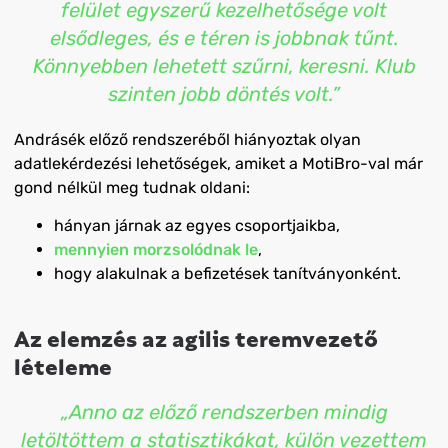
felület egyszerű kezelhetősége volt
elsődleges, és e téren is jobbnak tűnt.
Könnyebben lehetett szűrni, keresni. Klub
szinten jobb döntés volt.”
Andrásék előző rendszeréből hiányoztak olyan
adatlekérdezési lehetőségek, amiket a MotiBro-val már
gond nélkül meg tudnak oldani:
hányan járnak az egyes csoportjaikba,
mennyien morzsolódnak le
,
hogy alakulnak a befizetések tanítványonként.
Az elemzés az agilis teremvezető
lételeme
„Anno az előző rendszerben mindig
letöltöttem a statisztikákat, külön vezettem