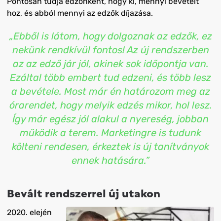
Pontosan tudja edzőnként, hogy ki, mennyi bevételt
hoz, és abból mennyi az edzők díjazása.
„Ebből is látom, hogy dolgoznak az edzők, ez
nekünk rendkívül fontos! Az új rendszerben
az az edző jár jól, akinek sok időpontja van.
Ezáltal több embert tud edzeni, és több lesz
a bevétele. Most már én határozom meg az
órarendet, hogy melyik edzés mikor, hol lesz.
Így már egész jól alakul a nyereség, jobban
működik a terem. Marketingre is tudunk
költeni rendesen, érkeztek is új tanítványok
ennek hatására.”
Bevált rendszerrel új utakon
2020. elején