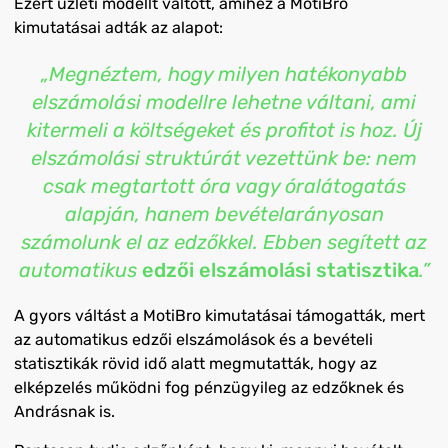
Ezért üzleti modellt váltott, amihez a MotiBro
kimutatásai adták az alapot:
„Megnéztem, hogy milyen hatékonyabb
elszámolási modellre lehetne váltani, ami
kitermeli a költségeket és profitot is hoz. Új
elszámolási struktúrát vezettünk be: nem
csak megtartott óra vagy óralátogatás
alapján, hanem bevételarányosan
számolunk el az edzőkkel. Ebben segített az
automatikus
edzői elszámolási statisztika
.”
A gyors váltást a MotiBro kimutatásai támogatták, mert
az automatikus edzői elszámolások és a bevételi
statisztikák rövid idő alatt megmutatták, hogy az
elképzelés működni fog pénzügyileg az edzőknek és
Andrásnak is.