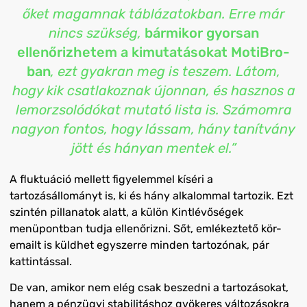
őket magamnak táblázatokban. Erre már
nincs szükség,
bármikor gyorsan
ellenőrizhetem a kimutatásokat MotiBro-
ban
, ezt gyakran meg is teszem. Látom,
hogy kik csatlakoznak újonnan, és hasznos a
lemorzsolódókat mutató lista is. Számomra
nagyon fontos, hogy lássam, hány tanítvány
jött és hányan mentek el.”
A fluktuáció mellett figyelemmel kíséri a
tartozásállományt is, ki és hány alkalommal tartozik. Ezt
szintén pillanatok alatt, a külön Kintlévőségek
menüpontban tudja ellenőrizni. Sőt, emlékeztető kör-
emailt is küldhet egyszerre minden tartozónak, pár
kattintással.
De van, amikor nem elég csak beszedni a tartozásokat,
hanem a pénzügyi stabilitáshoz gyökeres változásokra