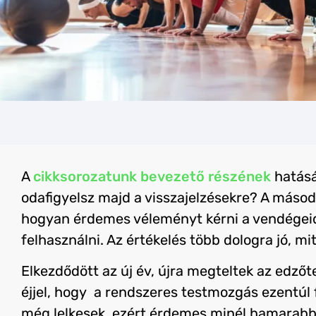
A
cikksorozatunk bevezető részének
hatásá
odafigyelsz majd a visszajelzésekre? A másodi
hogyan érdemes véleményt kérni a vendégeidt
felhasználni. Az értékelés több dologra jó, mi
Elkezdődött az új év, újra megteltek az edző
éjjel, hogy
a rendszeres testmozgás ezentúl f
még lelkesek, ezért érdemes minél hamarabb 