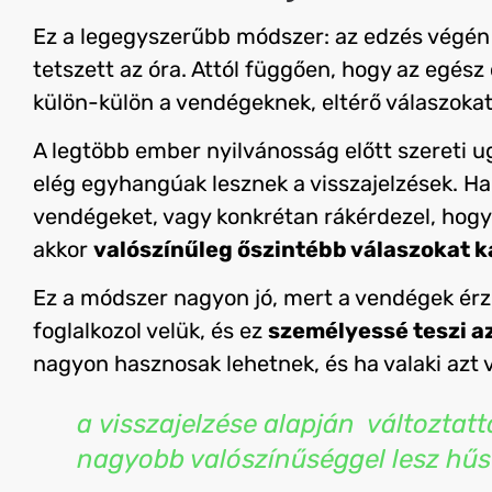
Ez a legegyszerűbb módszer: az edzés végé
tetszett az óra. Attól függően, hogy az egész
külön-külön a vendégeknek, eltérő válaszokat
A legtöbb ember nyilvánosság előtt szereti u
elég egyhangúak lesznek a visszajelzések. 
vendégeket, vagy konkrétan rákérdezel, hogy 
akkor
valószínűleg őszintébb válaszokat k
Ez a módszer nagyon jó, mert a vendégek érz
foglalkozol velük, és ez
személyessé teszi az
nagyon hasznosak lehetnek, és ha valaki azt 
a visszajelzése alapján
változtatt
nagyobb valószínűséggel lesz hűs