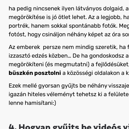
ha pedig nincsenek ilyen látványos dolgaid, 
megörökítése is jó ötlet lehet. Az a legjobb, 
portrék, hanem sokkal spontánabb fotók. Meg
fotóst, hogy csináljon néhány képet az óra so
Az emberek
persze nem mindig szeretik, ha 
izzasztó edzés közben… De ha gondoskodsz a l
megörökíteni (és megmutatni) a fejlődésüket
büszkén posztolni
a közösségi oldalakon a 
Ezek mellé gyorsan gyűjts be néhány visszajel
igazán hiteles véleményt tehetsz ki a felület
lenne hamisítani:)
4. Hogyan gyűjts be videós v