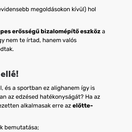
evidensebb megoldásokon kívül) hol
pes erősségű bizalomépítő eszköz
a
ogy nem te írtad, hanem valós
ódtak.
ellé!
, és a sportban ez alighanem így is
ban az edzésed hatékonyságát? Ha az
ejezetten alkalmasak erre az
előtte-
ok bemutatása;