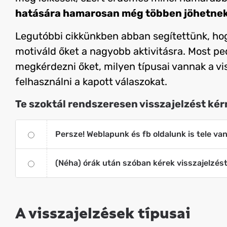
hatására hamarosan még többen jöhetnek
Legutóbbi cikkünkben abban segítettünk, hogy
motiváld őket a nagyobb aktivitásra. Most pe
megkérdezni őket, milyen típusai vannak a v
felhasználni a kapott válaszokat.
Te szoktál rendszeresen visszajelzést kér
Persze! Weblapunk és fb oldalunk is tele van
(Néha) órák után szóban kérek visszajelzést
A visszajelzések típusai