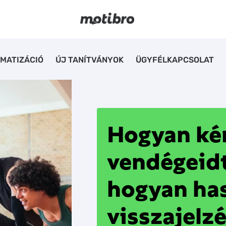
MATIZÁCIÓ
ÚJ TANÍTVÁNYOK
ÜGYFÉLKAPCSOLAT
Hogyan kér
vendégeidt
hogyan has
visszajelz