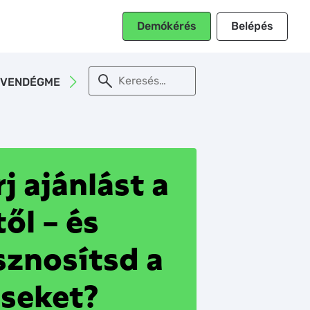
Belépés
Demókérés
When autocomplet
VENDÉGMEGTARTÁS
E-BOOK
j ajánlást a
ől – és
znosítsd a
éseket?