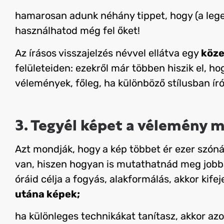
hamarosan adunk néhány tippet, hogy (a leg
használhatod még fel őket!
Az írásos visszajelzés névvel ellátva egy
köze
felületeiden: ezekről már többen hiszik el, h
vélemények, főleg, ha különböző stílusban ír
3. Tegyél képet a vélemény m
Azt mondják, hogy a kép többet ér ezer szónál
van, hiszen hogyan is mutathatnád meg job
óráid célja a fogyás, alakformálás, akkor kif
utána képek;
ha különleges technikákat tanítasz, akkor az