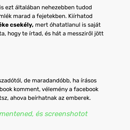
yis ezt általában nehezebben tudod
emlék marad a fejetekben. Kiírhatod
éke csekély,
mert óhatatlanul is saját
, hogy te írtad, és hát a messziről jött
aszadótól, de maradandóbb, ha írásos
acebook komment, vélemény a facebook
tsz, ahova beírhatnak az emberek.
lmentened, és screenshotot