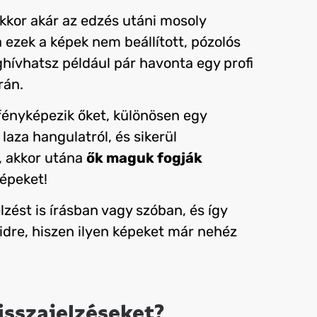
akkor akár az edzés utáni mosoly
ha ezek a képek nem beállított, pózolós
hívhatsz például pár havonta egy profi
rán.
fényképezik őket, különösen egy
aza hangulatról, és sikerül
, akkor utána
ők maguk fogják
képeket!
zést is írásban vagy szóban, és így
eidre, hiszen ilyen képeket már nehéz
isszajelzéseket?