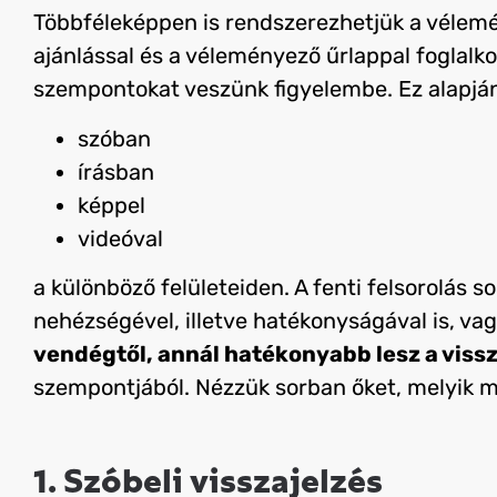
Többféleképpen is rendszerezhetjük a vélem
ajánlással és a véleményező űrlappal foglalk
szempontokat veszünk figyelembe. Ez alapján
szóban
írásban
képpel
videóval
a különböző felületeiden. A fenti felsorolás 
nehézségével, illetve hatékonyságával is, va
vendégtől, annál hatékonyabb lesz a viss
szempontjából. Nézzük sorban őket, melyik mi
1. Szóbeli visszajelzés