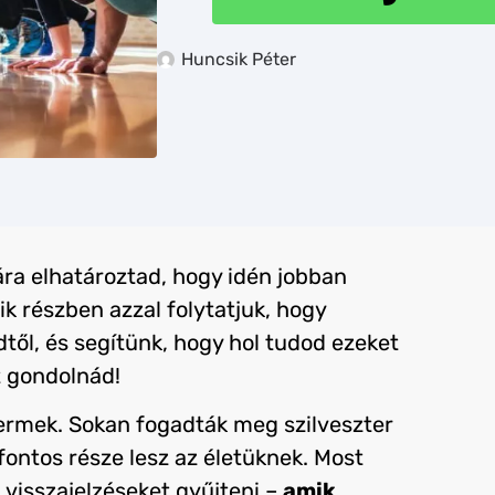
Huncsik Péter
ra elhatároztad, hogy idén jobban
k részben azzal folytatjuk, hogy
ől, és segítünk, hogy hol tudod ezeket
t gondolnád!
termek. Sokan fogadták meg szilveszter
ontos része lesz az életüknek. Most
visszajelzéseket gyűjteni –
amik