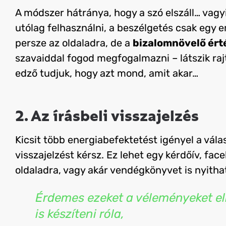
A módszer hátránya, hogy a szó elszáll… vag
utólag felhasználni, a beszélgetés csak egy 
persze az oldaladra, de a
bizalomnövelő ért
szavaiddal fogod megfogalmazni – látszik rajta
edző tudjuk, hogy azt mond, amit akar…
2. Az írásbeli visszajelzés
Kicsit több energiabefektetést igényel a vál
visszajelzést kérsz. Ez lehet egy kérdőív, f
oldaladra, vagy akár vendégkönyvet is nyitha
Érdemes ezeket a véleményeket e
is készíteni róla,