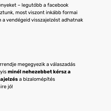
ényeket – legutóbb a facebook
oztunk, most viszont inkább formai
 a vendégeid visszajelzést adhatnak
sorrendje megegyezik a válaszadás
gyis
minél nehezebbet kérsz a
zajelzés
a bizalomépítés
re jó!