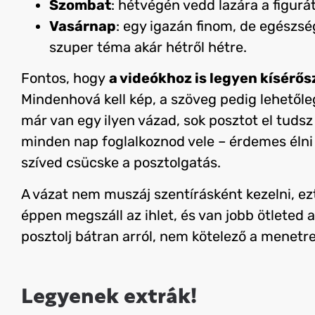
Szombat
: hétvégén vedd lazára a figurá
Vasárnap
: egy igazán finom, de egészség
szuper téma akár hétről hétre.
Fontos, hogy
a videókhoz is legyen kísérő
Mindenhová kell kép, a szöveg pedig lehetőle
már van egy ilyen vázad, sok posztot el tudsz
minden nap foglalkoznod vele – érdemes élni
szíved csücske a posztolgatás.
A vázat nem muszáj szentírásként kezelni, e
éppen megszáll az ihlet, és van jobb ötleted a
posztolj bátran arról, nem kötelező a menetr
Legyenek extrák!