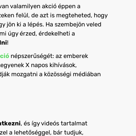
 van valamilyen akció éppen a
eken felül, de azt is megteheted, hogy
gy jön ki a lépés. Ha szembejön veled
mi úgy érzed, érdekelheti a
lni
!
ció
népszerűségét: az emberek
 Legyenek X napos kihívások,
dják mozgatni a közösségi médiában
ntkezni
, és így videós tartalmat
zel a lehetőséggel, bár tudjuk,