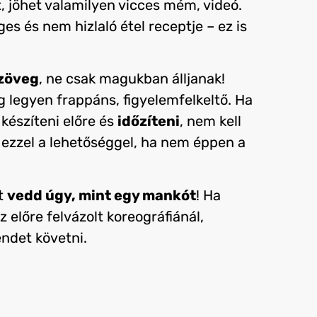
t, jöhet valamilyen vicces mém, videó.
es és nem hizlaló étel receptje – ez is
szöveg
, ne csak magukban álljanak!
g legyen frappáns, figyelemfelkeltő. Ha
 készíteni előre és
időzíteni
, nem kell
 ezzel a lehetőséggel, ha nem éppen a
zt
vedd úgy, mint egy mankót
! Ha
z előre felvázolt koreográfiánál,
endet követni.