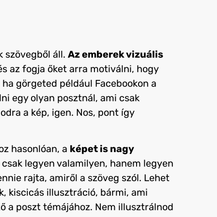
k szövegből áll.
Az emberek vizuális
és az fogja őket arra motiválni, hogy
: ha görgeted például Facebookon a
ni egy olyan posztnál, ami csak
dra a kép, igen. Nos, pont így
oz hasonlóan, a
képet is nagy
e csak legyen valamilyen, hanem legyen
nnie rajta, amiről a szöveg szól. Lehet
 kiscicás illusztráció, bármi, ami
tő a poszt témájához. Nem illusztrálnod