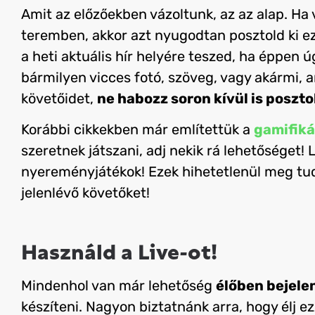
Amit az előzőekben vázoltunk, az az alap. Ha
teremben, akkor azt nyugodtan posztold ki ez
a heti aktuális hír helyére teszed, ha éppen ú
bármilyen vicces fotó, szöveg, vagy akármi, a
követőidet,
ne habozz soron kívül is poszto
Korábbi cikkekben már említettük a
gamifiká
szeretnek játszani, adj nekik rá lehetőséget!
nyereményjátékok! Ezek hihetetlenül meg tu
jelenlévő követőket!
Használd a Live-ot!
Mindenhol van már lehetőség
élőben bejele
készíteni. Nagyon biztatnánk arra, hogy élj ez