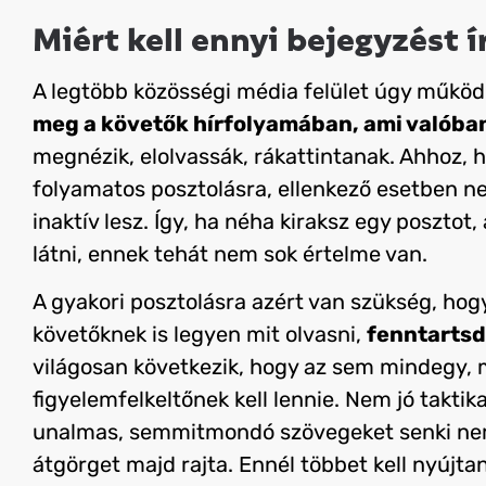
Miért kell ennyi bejegyzést í
A legtöbb közösségi média felület úgy működ
meg a követők hírfolyamában, ami valóban 
megnézik, elolvassák, rákattintanak. Ahhoz, 
folyamatos posztolásra, ellenkező esetben ne
inaktív lesz. Így, ha néha kiraksz egy posztot
látni, ennek tehát nem sok értelme van.
A gyakori posztolásra azért van szükség, ho
követőknek is legyen mit olvasni,
fenntartsd
világosan következik, hogy az sem mindegy, m
figyelemfelkeltőnek kell lennie. Nem jó taktik
unalmas, semmitmondó szövegeket senki nem
átgörget majd rajta. Ennél többet kell nyújta