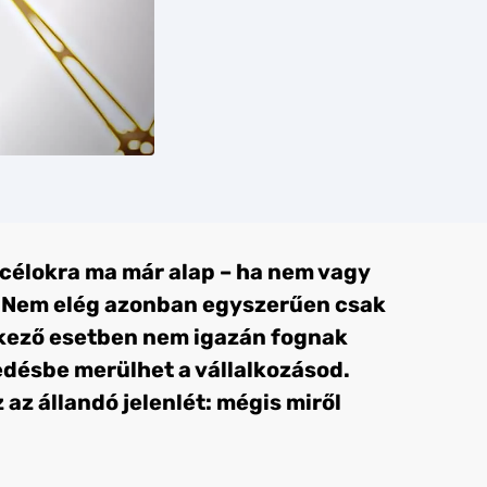
célokra ma már alap – ha nem vagy
l. Nem elég azonban egyszerűen csak
lenkező esetben nem igazán fognak
ledésbe merülhet a vállalkozásod.
z állandó jelenlét: mégis miről