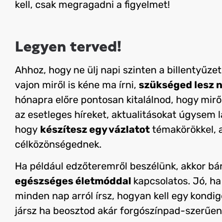
kell, csak megragadni a figyelmet!
Legyen terved!
Ahhoz, hogy ne ülj napi szinten a billentyűze
vajon miről is kéne ma írni,
szükséged lesz n
hónapra előre pontosan kitalálnod, hogy mirő
az esetleges híreket, aktualitásokat úgysem lá
hogy
készítesz egy vázlatot
témakörökkel, 
célközönségednek.
Ha például edzőteremről beszélünk, akkor bá
egészséges életmóddal
kapcsolatos. Jó, h
minden nap arról írsz, hogyan kell egy kondi
jársz ha beosztod akár forgószínpad-szerűen