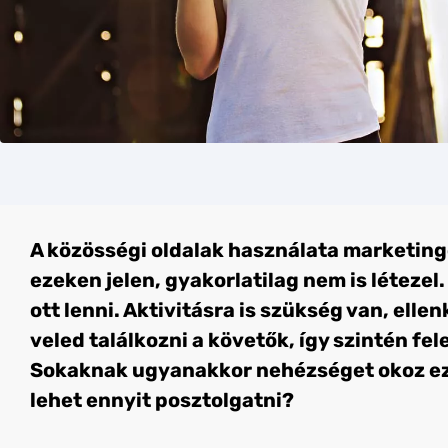
A közösségi oldalak használata marketing
ezeken jelen, gyakorlatilag nem is léteze
ott lenni. Aktivitásra is szükség van, el
veled találkozni a követők, így szintén fe
Sokaknak ugyanakkor nehézséget okoz ez a
lehet ennyit posztolgatni?