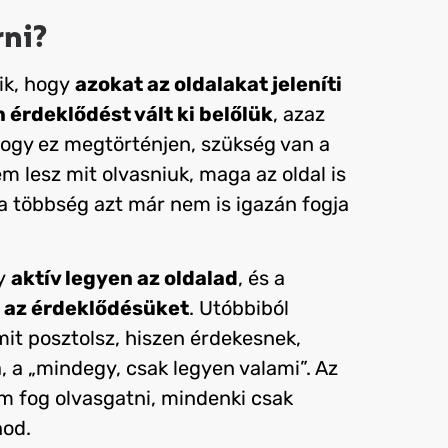
rni?
ik, hogy
azokat az oldalakat jeleníti
érdeklődést vált ki belőlük
, azaz
hogy ez megtörténjen, szükség van a
m lesz mit olvasniuk, maga az oldal is
, a többség azt már nem is igazán fogja
gy
aktív legyen az oldalad
, és a
 az érdeklődésüket
. Utóbbiból
it posztolsz, hiszen érdekesnek,
a, a „mindegy, csak legyen valami”. Az
 fog olvasgatni, mindenki csak
nod.