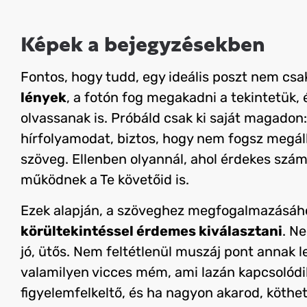
Képek a bejegyzésekben
Fontos, hogy tudd, egy ideális poszt nem csa
lények
, a fotón fog megakadni a tekintetük, 
olvassanak is. Próbáld csak ki saját magadon
hírfolyamodat, biztos, hogy nem fogsz megáll
szöveg. Ellenben olyannál, ahol érdekes számo
működnek a Te követőid is.
Ezek alapján, a szöveghez megfogalmazásáh
körültekintéssel érdemes kiválasztani
. N
jó, ütős. Nem feltétlenül muszáj pont annak le
valamilyen vicces mém, ami lazán kapcsolódik,
figyelemfelkeltő, és ha nagyon akarod, köthe