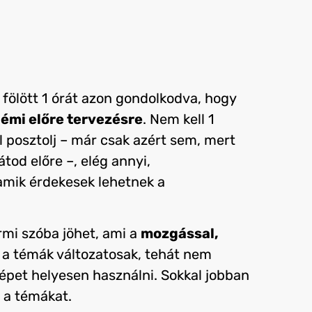
t fölött 1 órát azon gondolkodva, hogy
émi előre tervezésre
. Nem kell 1
l posztolj – már csak azért sem, mert
tod előre –, elég annyi,
amik érdekesek lehetnek a
rmi szóba jöhet, ami a
mozgással,
a a témák változatosak, tehát nem
gépet helyesen használni. Sokkal jobban
 a témákat.