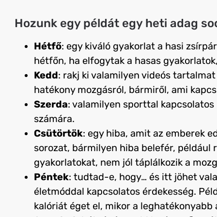
Hozunk egy példát egy heti adag so
Hétfő
: egy kiváló gyakorlat a hasi zsírp
hétfőn, ha elfogytak a hasas gyakorlatok,
Kedd
: rakj ki valamilyen videós tartalma
hatékony mozgásról, bármiről, ami kapcs
Szerda
: valamilyen sporttal kapcsolatos 
számára.
Csütörtök
: egy hiba, amit az emberek e
sorozat, bármilyen hiba belefér, például 
gyakorlatokat, nem jól táplálkozik a mozg
Péntek
: tudtad-e, hogy… és itt jöhet v
életmóddal kapcsolatos érdekesség. Példá
kalóriát éget el, mikor a leghatékonyabb