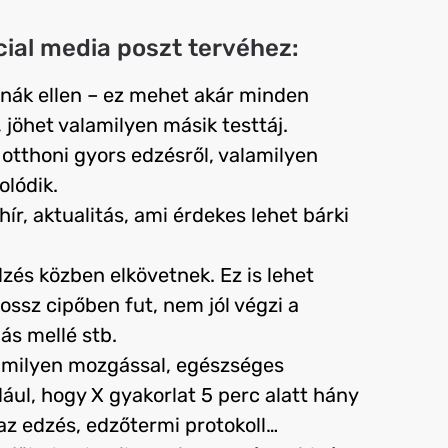
cial media poszt tervéhez:
árnák ellen – ez mehet akár minden
 jöhet valamilyen másik testtáj.
t otthoni gyors edzésről, valamilyen
olódik.
hír, aktualitás, ami érdekes lehet bárki
dzés közben elkövetnek. Ez is lehet
rossz cipőben fut, nem jól végzi a
ás mellé stb.
alamilyen mozgással, egészséges
ul, hogy X gyakorlat 5 perc alatt hány
 az edzés, edzőtermi protokoll…