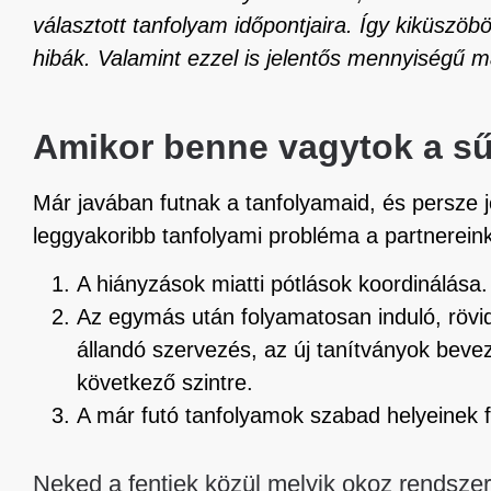
választott tanfolyam időpontjaira. Így kiküszöbö
hibák. Valamint ezzel is jelentős mennyiségű 
Amikor benne vagytok a s
Már javában futnak a tanfolyamaid, és persze
leggyakoribb tanfolyami probléma a partnerein
A hiányzások miatti pótlások koordinálása.
Az egymás után folyamatosan induló, rövi
állandó szervezés, az új tanítványok bev
következő szintre.
A már futó tanfolyamok szabad helyeinek f
Neked a fentiek közül melyik okoz rendszer