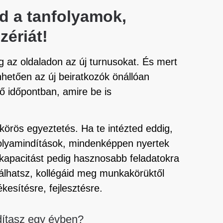
ted a tanfolyamok,
zériát!
g az oldaladon az új turnusokat. És mert
hetően az új beiratkozók önállóan
lő időpontban, amire be is
 körös egyeztetés. Ha te intézted eddig,
folyamindítások, mindenképpen nyertek
ó kapacitást pedig hasznosabb feladatokra
trálhatsz, kollégáid meg munkakörüktől
kesítésre, fejlesztésre.
dítasz egy évben?