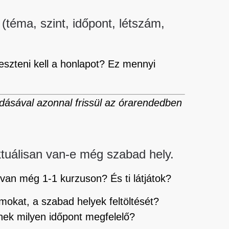
 (téma, szint, időpont, létszám,
eszteni kell a honlapot? Ez mennyi
ásával azonnal frissül az órarendedben
aktuálisan van-e még szabad hely.
van még 1-1 kurzuson? És ti látjátok?
mokat, a szabad helyek feltöltését?
inek milyen időpont megfelelő?