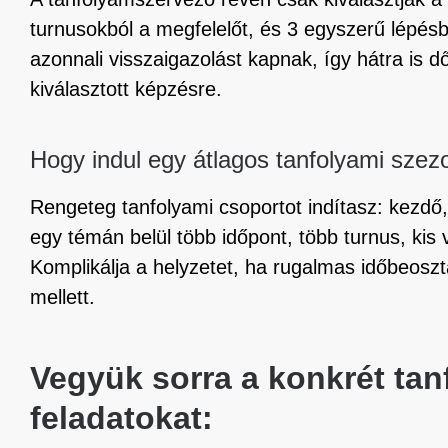
turnusokból a megfelelőt, és 3 egyszerű lépésb
azonnali visszaigazolást kapnak, így hátra is dő
kiválasztott képzésre.
Hogy indul egy átlagos tanfolyami szez
Rengeteg tanfolyami csoportot indítasz: kezdő
egy témán belül több időpont, több turnus, ki
Komplikálja a helyzetet, ha rugalmas időbeosztá
mellett.
Vegyük sorra a konkrét tan
feladatokat: