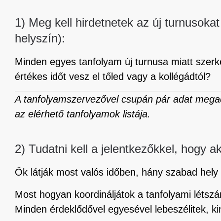
1) Meg kell hirdetnetek az új turnusokat
helyszín):
Minden egyes tanfolyam új turnusa miatt szerk
értékes időt vesz el tőled vagy a kollégádtól?
A tanfolyamszervezővel csupán pár adat megad
az elérhető tanfolyamok listája.
2) Tudatni kell a jelentkezőkkel, hogy 
Ők látják most valós időben, hány szabad hely 
Most hogyan koordináljátok a tanfolyami létszá
Minden érdeklődővel egyesével lebeszélitek, k