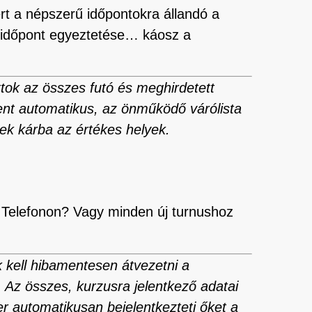
rt a népszerű időpontokra állandó a
ik időpont egyeztetése… káosz a
ttok az összes futó és meghirdetett
t automatikus, az önműködő várólista
ek kárba az értékes helyek.
? Telefonon? Vagy minden új turnushoz
k kell hibamentesen átvezetni a
 Az összes, kurzusra jelentkező adatai
er automatikusan bejelentkezteti őket a