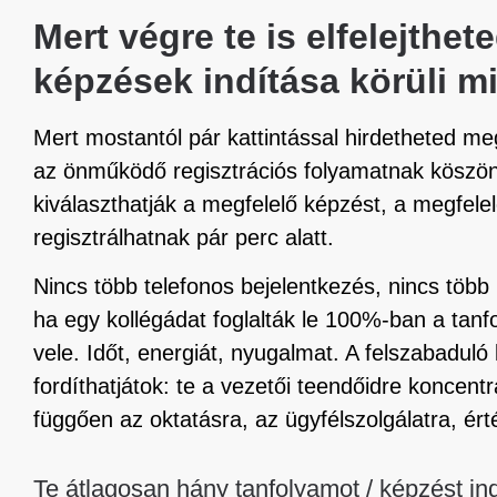
Mert végre te is elfelejthe
képzések indítása körüli mi
Mert mostantól pár kattintással hirdetheted me
az önműködő regisztrációs folyamatnak köszön
kiválaszthatják a megfelelő képzést, a megfele
regisztrálhatnak pár perc alatt.
Nincs több telefonos bejelentkezés, nincs több
ha egy kollégádat foglalták le 100%-ban a tan
vele. Időt, energiát, nyugalmat. A felszabadul
fordíthatjátok: te a vezetői teendőidre koncen
függően az oktatásra, az ügyfélszolgálatra, érté
Te átlagosan hány tanfolyamot / képzést in