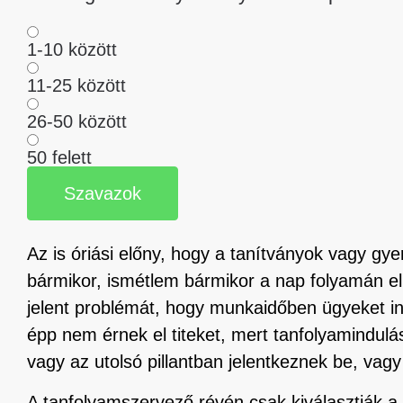
1-10 között
11-25 között
26-50 között
50 felett
Szavazok
Az is óriási előny, hogy a tanítványok vagy gy
bármikor, ismétlem bármikor a nap folyamán el
jelent problémát, hogy munkaidőben ügyeket in
épp nem érnek el titeket, mert tanfolyamindulá
vagy az utolsó pillantban jelentkeznek be, vagy
A tanfolyamszervező révén csak kiválasztják a 