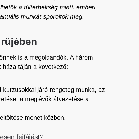
lhetők a túlterheltség miatti emberi
manuális munkát spóroltok meg.
űrűjében
 jönnek is a megoldandók. A három
k háza táján a következő:
d kurzusokkal járó rengeteg munka, az
ezetése, a meglévők átvezetése a
eltöltése menet közben.
esen fejfájást?