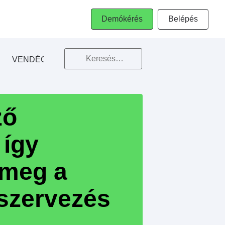
Belépés
Demókérés
When autocomplete 
VENDÉGMEGTARTÁS
E-BOOK
ző
 így
 meg a
szervezés