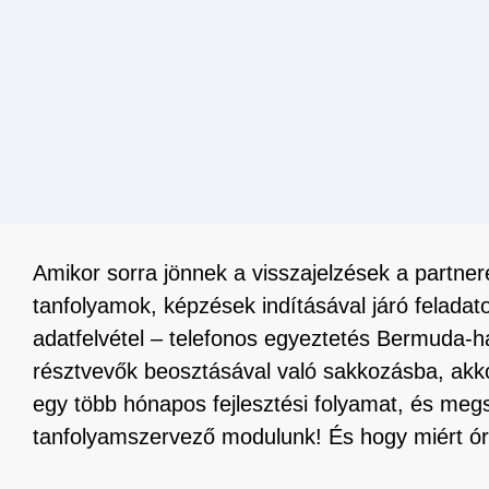
Amikor sorra jönnek a visszajelzések a partnere
tanfolyamok, képzések indításával járó feladat
adatfelvétel – telefonos egyeztetés Bermuda-
résztvevők beosztásával való sakkozásba, akkor 
egy több hónapos fejlesztési folyamat, és megs
tanfolyamszervező modulunk! És hogy miért óri