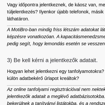
Vagy időpontra jelentkeznek, de káosz van, me
túljelentkezés? Ilyenkor újabb telefonok, más
láthatáron.
A MotiBro-ban mindig friss létszám adatokat lá
képzésre vonatkozóan. A kapacitásmenedzsmen
pedig segít, hogy lemondás esetén se vesszen
3) Be kell kérni a jelentkezők adatait.
Hogyan lehet jelentkezni egy tanfolyamotokra
külön adatbekérő űrlapot kreáltok?
Az online tanfolyami regisztrációval nem nekte
jelentkezők adatait a meglévő adatbázisotokba.
bekerülnek a tanítványi listátokba, és a rendsz