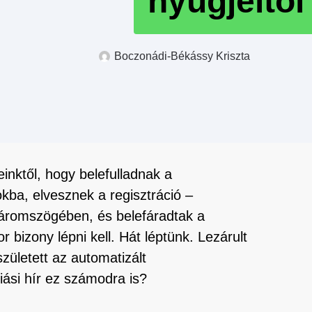
nyűgjeitől
Boczonádi-Békássy Kriszta
inktől, hogy belefulladnak a
okba, elvesznek a regisztráció –
háromszögében, és belefáradtak a
bizony lépni kell. Hát léptünk. Lezárult
zületett az automatizált
ási hír ez számodra is?