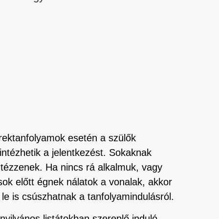
erektanfolyamok esetén a szülők
intézhetik a jelentkezést. Sokaknak
tézzenek. Ha nincs rá alkalmuk, vagy
sok előtt égnek nálatok a vonalak, akkor
 le is csúszhatnak a tanfolyamindulásról.
nyilvános listátokban szereplő induló