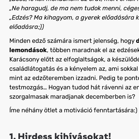
„Ne haragudj, de ma nem tudok menni, céges 
„Edzés? Ma kihagyom, a gyerek előadására k
előadásra;))
Minden edző számára ismert jelenség, hogy
lemondások
, többen maradnak el az edzések
Karácsony előtt az elfoglaltságok, a készülőd
családlátogatás és a kényelem az, ami sokka
mint az edzőteremben izzadni. Pedig te pontos
testmozgás… Hogyan tudod hát rávenni az e
szorgalmasak maradjanak decemberben is?
Íme néhány ötlet a motiváció fenntartására:)
1. Hirdess kihívásokat!