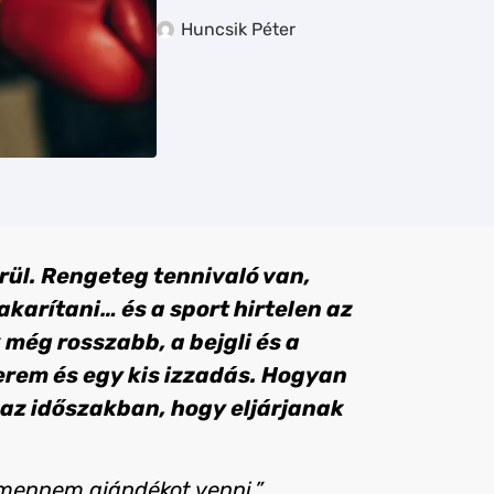
Huncsik Péter
rül. Rengeteg tennivaló van,
akarítani… és a sport hirtelen az
 még rosszabb, a bejgli és a
erem és egy kis izzadás. Hogyan
az időszakban, hogy eljárjanak
l mennem ajándékot venni.”