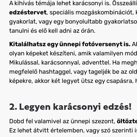
A kihívás témája lehet karácsonyi is. Összeál
edzéstervet
, speciális mozgáskombinációt, 
gyakorlat, vagy egy bonyolultabb gyakorlatso
tanulni és elő kell adni az órán.
Kitalálhatsz egy ünnepi fotóversenyt is.
Ak
olyan képeket készíteni, amik valamilyen mód
Mikulással, karácsonnyal, adventtel. Ha megh
megfelelő hashtaggel, vagy tageljék be az old
képekre, akkor két legyet ütsz egy csapásra, 
2. Legyen karácsonyi edzés!
Dobd fel valamivel az ünnepi szezont,
öltözt
Ez lehet átvitt értelemben, vagy szó szerinti 