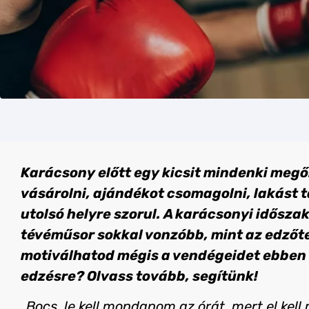
Karácsony előtt egy kicsit mindenki megő
vásárolni, ajándékot csomagolni, lakást t
utolsó helyre szorul. A karácsonyi időszak
tévéműsor sokkal vonzóbb, mint az edzőt
motiválhatod mégis a vendégeidet ebben 
edzésre? Olvass tovább, segítünk!
„Bocs, le kell mondanom az órát, mert el kel