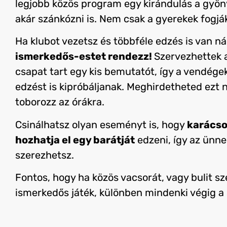
legjobb közös program egy kirándulás a gyö
akár szánkózni is. Nem csak a gyerekek fogják
Ha klubot vezetsz és többféle edzés is van nál
ismerkedős-estet rendezz!
Szervezhettek a
csapat tart egy kis bemutatót, így a vendége
edzést is kipróbáljanak. Meghirdetheted ezt n
toborozz az órákra.
Csinálhatsz olyan eseményt is, hogy
karácso
hozhatja el egy barátját
edzeni, így az ünne
szerezhetsz.
Fontos, hogy ha közös vacsorát, vagy bulit sz
ismerkedős játék, különben mindenki végig a 