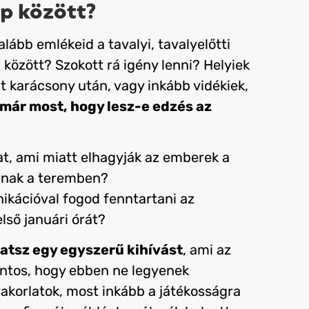
ep között?
lább emlékeid a tavalyi, tavalyelőtti
 között? Szokott rá igény lenni? Helyiek
t karácsony után, vagy inkább vidékiek,
már most, hogy lesz-e edzés az
lat, ami miatt elhagyják az emberek a
dnak a teremben?
ikációval fogod fenntartani az
lső januári órát?
hatsz egy egyszerű kihívást
, ami az
ontos, hogy ebben ne legyenek
akorlatok, most inkább a játékosságra