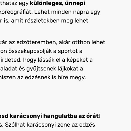
líthatsz egy
különleges, ünnepi
koreográfiát. Lehet minden napra egy
r is, amit részletekben meg lehet
ár az edzőteremben, akár otthon lehet
on összekapcsolják a sportot a
irdeted, hogy lássák el a képeket a
aladat és gyűjtsenek lájkokat a
hiszen az edzésnek is híre megy.
esd karácsonyi hangulatba az órát
!
is. Szólhat karácsonyi zene az edzés