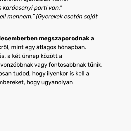
karácsonyi parti van.”
ell mennem.” (Gyerekek esetén saját
decemberben megszaporodnak a
ről, mint egy átlagos hónapban.
és, a két ünnep között a
l vonzóbbnak vagy fontosabbnak tűnik,
an tudod, hogy ilyenkor is kell a
mbereket, hogy ugyanolyan