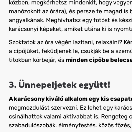
közben, megkérhetsz mindenkit, hogy vegyen 
manózoknit az órára), és persze te magad is 
angyalkának. Meghívhatsz egy fotóst és kész
karácsonyi képeket, amiket utána ki is nyomt
Szoktatok az óra végén lazítani, relaxálni? K
a cipőjüket, feküdjenek le, csukják be a szem
titokban körbejár, és
minden cipőbe belecse
3. Ünnepeljetek együtt!
A karácsony kiváló alkalom egy kis csapat
megmozdulást szervezni. Ez lehet egy karácso
csinálhattok valami aktívabbat is. Rengeteg c
szabadulószobák, élményfestés, közös főzés, 