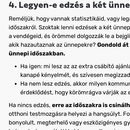
4. Legyen-e edzés a két ünn
Reméljük, hogy vannak statisztikáid, vagy lega
időszakról. Szoktak lenni edzések a két ünnep
a vendégeid, és örömmel dolgozzák le a bejgli
akik hazautaznak az ünnepekre?
Gondold át 
ünnepi időszakban.
Ha igen: mi lesz az az extra csábító aján
kanapé kényelmét, és szívesen megizza
Ha nem lesz edzés, akkor milyen kommun
érdeklődést, hogy körömrágva várják az e
Ha nincs edzés,
erre az időszakra is csinál
otthoni testmozgásra helyezi a hangsúlyt. F
bonyolult, megterhelő vagy eszközigényes gy