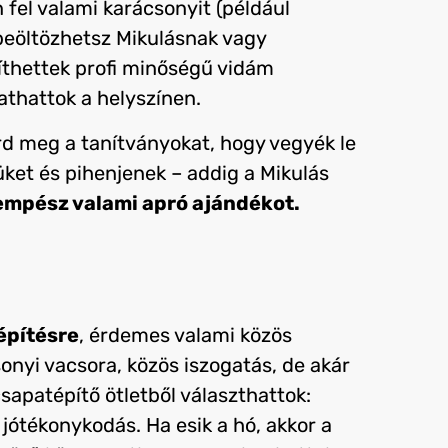
fel valami karácsonyit (például
beöltözhetsz Mikulásnak vagy
íthettek profi minőségű vidám
athattok a helyszínen.
érd meg a tanítványokat, hogy vegyék le
üket és pihenjenek – addig a Mikulás
mpész valami apró ajándékot.
építésre
, érdemes valami közös
nyi vacsora, közös iszogatás, de akár
sapatépítő ötletből választhattok:
jótékonykodás. Ha esik a hó, akkor a