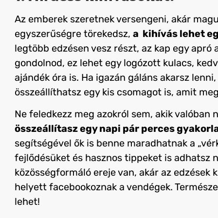
Az emberek szeretnek versengeni, akár maguk
egyszerűségre törekedsz,
a
kihívás lehet e
legtöbb edzésen vesz részt, az kap egy apró 
gondolnod, ez lehet egy logózott kulacs, ked
ajándék óra is. Ha igazán gáláns akarsz lenni,
összeállíthatsz egy kis csomagot is, amit meg
Ne feledkezz meg azokról sem, akik valóban 
összeállítasz egy napi pár perces gyakorl
segítségével ők is benne maradhatnak a „vér
fejlődésüket és hasznos tippeket is adhatsz nek
közösségformáló ereje van, akár az edzések k
helyett facebookoznak a vendégek. Termész
lehet!