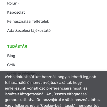
Rólunk
Kapcsolat
Felhasználási feltételek
Adatkezelési tájékoztató
TUDÁSTÁR
Blog
GYIK
MotiBro kézikönyv
Weboldalunk sütiket használ, hogy a lehető legjobb
felhasználói élményt nyújtsuk azáltal, hogy
Feliratkozom a hírlevélre
emlékezünk vonatkozó preferenciáira most, és
E-book
ismételt látogatásánál. Az „Összes elfogadása”
gombra kattintva Ön hozzájárul e sütik használatához.
Vagy felkeresheti a "Cookie-beállítások" menüpontot,