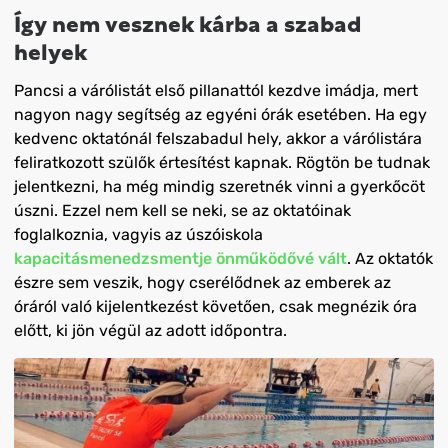
Így nem vesznek kárba a szabad
helyek
Pancsi a várólistát első pillanattól kezdve imádja, mert
nagyon nagy segítség az egyéni órák esetében. Ha egy
kedvenc oktatónál felszabadul hely, akkor a várólistára
feliratkozott szülők értesítést kapnak. Rögtön be tudnak
jelentkezni, ha még mindig szeretnék vinni a gyerkőcöt
úszni. Ezzel nem kell se neki, se az oktatóinak
foglalkoznia, vagyis az úszóiskola
kapacitásmenedzsmentje önműködővé vált
. Az oktatók
észre sem veszik, hogy cserélődnek az emberek az
óráról való kijelentkezést követően, csak megnézik óra
előtt, ki jön végül az adott időpontra.