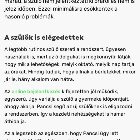
marad, a szülő nem jelentkezteti ki óráról és nem is
jelez időben. Ezzel minimálisra csökkentek a
hasonló problémák.
A szülők is elégedettek
A legtöbb rutinos szülő szereti a rendszert, ügyesen
használják is, mert az ő dolgukat is megkönnyíti: látják,
hogy mik a lehetőségek, melyik oktató, melyik nap tartja
az órákat. Mindig tudják, hogy állnak a bérletekkel, mikor
jár le, hány alkalom van hátra.
Az
online bejelentkezés
kifejezetten jól működik,
egyszerű, úgy variálja a szülő a gyermeke időpontjait,
ahogy akarja. Pancsi segít az új szülőknek is eligazodni
a rendszerben, így a kezdeti nehézségeket is hamar
áthidalja.
Az a legszebb az egészben, hogy Pancsi úgy lett