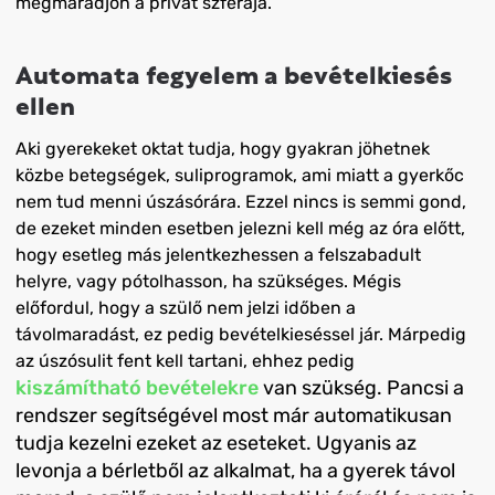
megmaradjon a privát szférája.
Automata fegyelem a bevételkiesés
ellen
Aki gyerekeket oktat tudja, hogy gyakran jöhetnek
közbe betegségek, suliprogramok, ami miatt a gyerkőc
nem tud menni úszásórára. Ezzel nincs is semmi gond,
de ezeket minden esetben jelezni kell még az óra előtt,
hogy esetleg más jelentkezhessen a felszabadult
helyre, vagy pótolhasson, ha szükséges. Mégis
előfordul, hogy a szülő nem jelzi időben a
távolmaradást, ez pedig bevételkieséssel jár. Márpedig
az úszósulit fent kell tartani, ehhez pedig
kiszámítható bevételekre
van szükség. Pancsi a
rendszer segítségével most már automatikusan
tudja kezelni ezeket az eseteket. Ugyanis az
levonja a bérletből az alkalmat, ha a gyerek távol