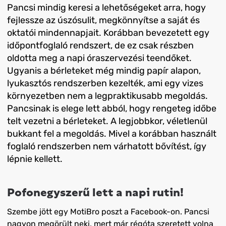
Pancsi mindig keresi a lehetőségeket arra, hogy
fejlessze az úszósulit, megkönnyítse a saját és
oktatói mindennapjait. Korábban bevezetett egy
időpontfoglaló rendszert, de ez csak részben
oldotta meg a napi óraszervezési teendőket.
Ugyanis a bérleteket még mindig papír alapon,
lyukasztós rendszerben kezelték, ami egy vizes
környezetben nem a legpraktikusabb megoldás.
Pancsinak is elege lett abból, hogy rengeteg időbe
telt vezetni a bérleteket. A legjobbkor, véletlenül
bukkant fel a megoldás. Mivel a korábban használt
foglaló rendszerben nem várhatott bővítést, így
lépnie kellett.
Pofonegyszerű lett a napi rutin!
Szembe jött egy MotiBro poszt a Facebook-on. Pancsi
nagyon megörült neki, mert már régóta szeretett volna