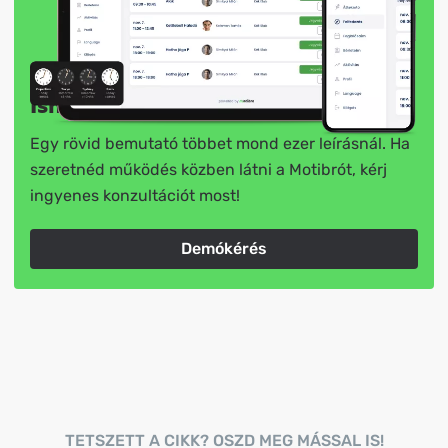
Ismerd meg élőben!
Egy rövid bemutató többet mond ezer leírásnál. Ha
szeretnéd működés közben látni a Motibrót, kérj
ingyenes konzultációt most!
Demókérés
TETSZETT A CIKK? OSZD MEG MÁSSAL IS!