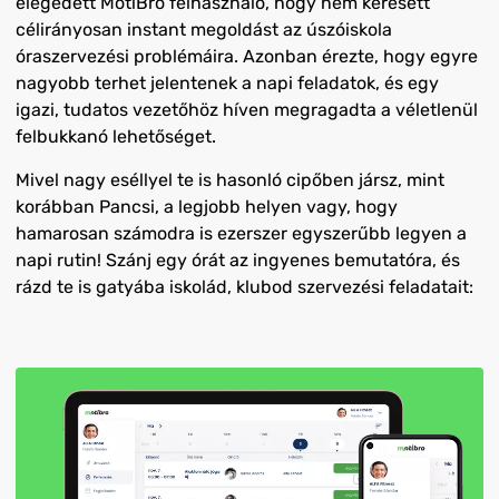
elégedett MotiBro felhasználó, hogy nem keresett
célirányosan instant megoldást az úszóiskola
óraszervezési problémáira. Azonban érezte, hogy egyre
nagyobb terhet jelentenek a napi feladatok, és egy
igazi, tudatos vezetőhöz híven megragadta a véletlenül
felbukkanó lehetőséget.
Mivel nagy eséllyel te is hasonló cipőben jársz, mint
korábban Pancsi, a legjobb helyen vagy, hogy
hamarosan számodra is ezerszer egyszerűbb legyen a
napi rutin! Szánj egy órát az ingyenes bemutatóra, és
rázd te is gatyába iskolád, klubod szervezési feladatait: