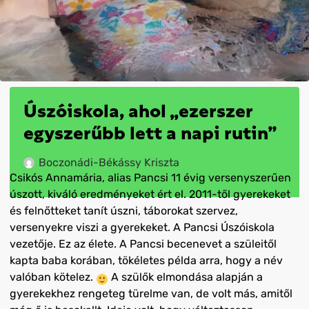
Úszóiskola, ahol „ezerszer
egyszerűbb lett a napi rutin”
Boczonádi-Békássy Kriszta
Csikós Annamária, alias Pancsi 11 évig versenyszerűen
úszott, kiváló eredményeket ért el. 2011-től gyerekeket
és felnőtteket tanít úszni, táborokat szervez,
versenyekre viszi a gyerekeket. A Pancsi Úszóiskola
vezetője. Ez az élete. A Pancsi becenevet a szüleitől
kapta baba korában, tökéletes példa arra, hogy a név
valóban kötelez.
A szülők elmondása alapján a
gyerekekhez rengeteg türelme van, de volt más, amitől