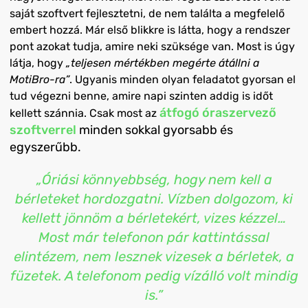
saját szoftvert fejlesztetni, de nem találta a megfelelő
embert hozzá. Már első blikkre is látta, hogy a rendszer
pont azokat tudja, amire neki szüksége van. Most is úgy
látja, hogy
„teljesen mértékben megérte átállni a
MotiBro-ra”
. Ugyanis minden olyan feladatot gyorsan el
tud végezni benne, amire napi szinten addig is időt
átfogó óraszervező
kellett szánnia. Csak most az
szoftverrel
minden sokkal gyorsabb és
egyszerűbb.
„Óriási könnyebbség, hogy nem kell a
bérleteket hordozgatni. Vízben dolgozom, ki
kellett jönnöm a bérletekért, vizes kézzel…
Most már telefonon pár kattintással
elintézem, nem lesznek vizesek a bérletek, a
füzetek. A telefonom pedig vízálló volt mindig
is.”