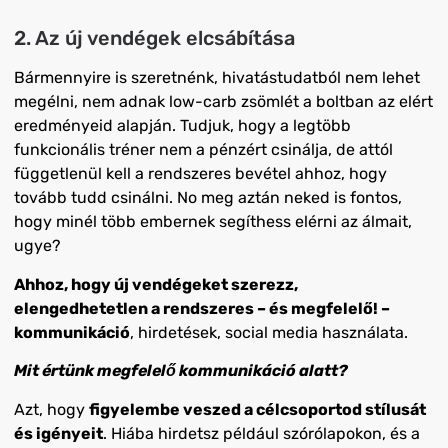
2. Az új vendégek elcsábítása
Bármennyire is szeretnénk, hivatástudatból nem lehet
megélni, nem adnak low-carb zsömlét a boltban az elért
eredményeid alapján. Tudjuk, hogy a legtöbb
funkcionális tréner nem a pénzért csinálja, de attól
függetlenül kell a rendszeres bevétel ahhoz, hogy
tovább tudd csinálni. No meg aztán neked is fontos,
hogy minél több embernek segíthess elérni az álmait,
ugye?
Ahhoz, hogy új vendégeket szerezz,
elengedhetetlen a rendszeres – és megfelelő! –
kommunikáció
, hirdetések, social media használata.
Mit értünk megfelelő kommunikáció alatt?
Azt, hogy
figyelembe veszed a célcsoportod stílusát
és igényeit
. Hiába hirdetsz például szórólapokon, és a