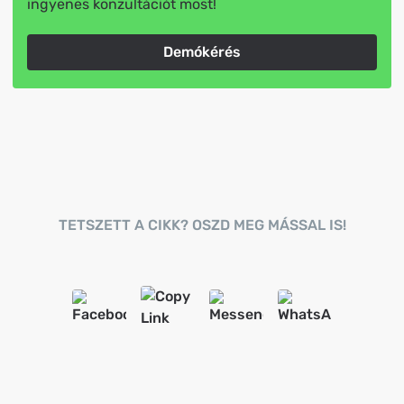
ingyenes konzultációt most!
Demókérés
TETSZETT A CIKK? OSZD MEG MÁSSAL IS!