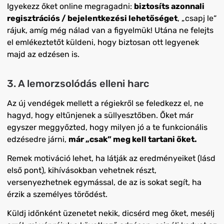
Igyekezz őket online megragadni:
biztosíts azonnali
regisztrációs / bejelentkezési lehetőséget
, „csapj le“
rájuk, amíg még nálad van a figyelmük! Utána ne felejts
el emlékeztetőt küldeni, hogy biztosan ott legyenek
majd az edzésen is.
3. A lemorzsolódás elleni harc
Az új vendégek mellett a régiekről se feledkezz el, ne
hagyd, hogy eltűnjenek a süllyesztőben. Őket már
egyszer meggyőzted, hogy milyen jó a te funkcionális
edzésedre járni,
már „csak” meg kell tartani őket.
Remek motiváció lehet, ha látják az eredményeiket (lásd
első pont), kihívásokban vehetnek részt,
versenyezhetnek egymással, de az is sokat segít, ha
érzik a személyes törődést.
Küldj időnként üzenetet nekik, dicsérd meg őket, mesélj