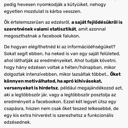
pedig hevesen nyomkodják a kütyüiket, nehogy
egyetlen mozdulat is kárba vesszen.
Ők értelemszerűen az edzésről,
a saját fejlődésükről is
szeretnének valami statisztikát
, amit azonnal
megoszthatnak a facebook falukon.
De hogyan elégíthetnéd ki az információéhségüket?
Sokat segít ebben, ha neked is van egy saját felületed,
ahol láthatják az eredményeiket. Ahol tudják követni,
hogy hány edzésen voltak a héten/hónapban, mikor
dolgoztak intenzívebben, mikor lazsáltak többet…
Őket
könnyen motiválhatod, ha apró kihívásokat,
versenyeket is hirdetsz
, például megajándékozod azt,
aki a legtöbbször jár, vagy a legtöbbször posztolja az
eredményeit a facebookon. Ezzel két legyet ütsz egy
csapásra, hiszen nem csak őket teszed lelkesebbé, de
egy kis extra hírverést is szerezhetsz a funkcionális
edzésednek.