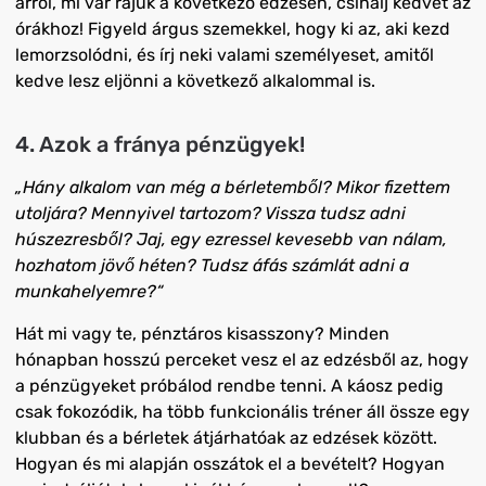
arról, mi vár rájuk a következő edzésen, csinálj kedvet az
órákhoz! Figyeld árgus szemekkel, hogy ki az, aki kezd
lemorzsolódni, és írj neki valami személyeset, amitől
kedve lesz eljönni a következő alkalommal is.
4. Azok a fránya pénzügyek!
„Hány alkalom van még a bérletemből? Mikor fizettem
utoljára? Mennyivel tartozom? Vissza tudsz adni
húszezresből? Jaj, egy ezressel kevesebb van nálam,
hozhatom jövő héten? Tudsz áfás számlát adni a
munkahelyemre?“
Hát mi vagy te, pénztáros kisasszony? Minden
hónapban hosszú perceket vesz el az edzésből az, hogy
a pénzügyeket próbálod rendbe tenni. A káosz pedig
csak fokozódik, ha több funkcionális tréner áll össze egy
klubban és a bérletek átjárhatóak az edzések között.
Hogyan és mi alapján osszátok el a bevételt? Hogyan