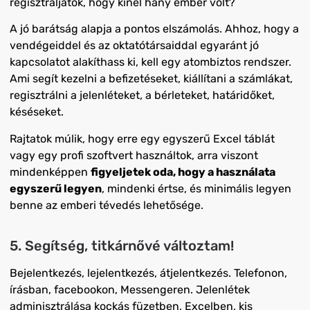
regisztráljátok, hogy kinél hány ember volt?
A jó barátság alapja a pontos elszámolás. Ahhoz, hogy a
vendégeiddel és az oktatótársaiddal egyaránt jó
kapcsolatot alakíthass ki, kell egy atombiztos rendszer.
Ami segít kezelni a befizetéseket, kiállítani a számlákat,
regisztrálni a jelenléteket, a bérleteket, határidőket,
késéseket.
Rajtatok múlik, hogy erre egy egyszerű Excel táblát
vagy egy profi szoftvert használtok, arra viszont
mindenképpen
figyeljetek oda, hogy a használata
egyszerű legyen
, mindenki értse, és minimális legyen
benne az emberi tévedés lehetősége.
5. Segítség, titkárnővé változtam!
Bejelentkezés, lejelentkezés, átjelentkezés. Telefonon,
írásban, facebookon, Messengeren. Jelenlétek
adminisztrálása kockás füzetben, Excelben, kis