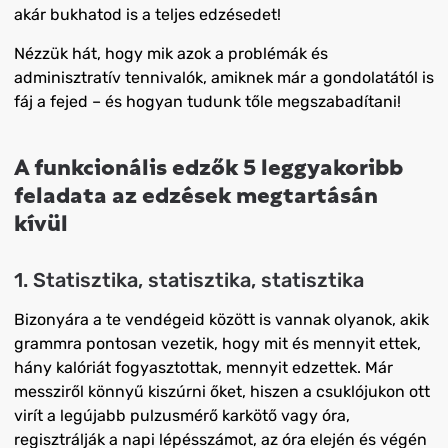
akár bukhatod is a teljes edzésedet!
Nézzük hát, hogy mik azok a problémák és
adminisztratív tennivalók, amiknek már a gondolatától is
fáj a fejed – és hogyan tudunk tőle megszabadítani!
A funkcionális edzők 5 leggyakoribb
feladata az edzések megtartásán
kívül
1. Statisztika, statisztika, statisztika
Bizonyára a te vendégeid között is vannak olyanok, akik
grammra pontosan vezetik, hogy mit és mennyit ettek,
hány kalóriát fogyasztottak, mennyit edzettek. Már
messziről könnyű kiszúrni őket, hiszen a csuklójukon ott
virít a legújabb pulzusmérő karkötő vagy óra,
regisztrálják a napi lépésszámot, az óra elején és végén