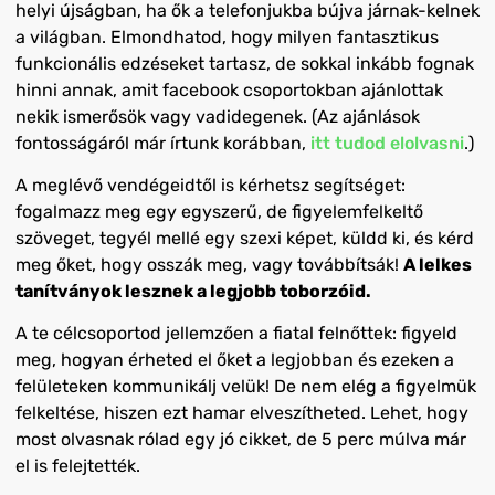
helyi újságban, ha ők a telefonjukba bújva járnak-kelnek
a világban. Elmondhatod, hogy milyen fantasztikus
funkcionális edzéseket tartasz, de sokkal inkább fognak
hinni annak, amit facebook csoportokban ajánlottak
nekik ismerősök vagy vadidegenek. (Az ajánlások
fontosságáról már írtunk korábban,
itt tudod elolvasni
.)
A meglévő vendégeidtől is kérhetsz segítséget:
fogalmazz meg egy egyszerű, de figyelemfelkeltő
szöveget, tegyél mellé egy szexi képet, küldd ki, és kérd
meg őket, hogy osszák meg, vagy továbbítsák!
A lelkes
tanítványok lesznek a legjobb toborzóid.
A te célcsoportod jellemzően a fiatal felnőttek: figyeld
meg, hogyan érheted el őket a legjobban és ezeken a
felületeken kommunikálj velük! De nem elég a figyelmük
felkeltése, hiszen ezt hamar elveszítheted. Lehet, hogy
most olvasnak rólad egy jó cikket, de 5 perc múlva már
el is felejtették.