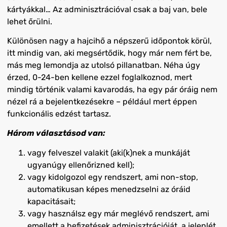
kártyákkal… Az adminisztrációval csak a baj van, bele
lehet őrülni.
Különösen nagy a hajcihő a népszerű időpontok körül,
itt mindig van, aki megsértődik, hogy már nem fért be,
más meg lemondja az utolsó pillanatban. Néha úgy
érzed, 0-24-ben kellene ezzel foglalkoznod, mert
mindig történik valami kavarodás, ha egy pár óráig nem
nézel rá a bejelentkezésekre – például mert éppen
funkcionális edzést tartasz.
Három választásod van:
vagy felveszel valakit (aki(k)nek a munkáját
ugyanúgy ellenőrizned kell);
vagy kidolgozol egy rendszert, ami non-stop,
automatikusan képes menedzselni az óráid
kapacitásait;
vagy használsz egy már meglévő rendszert, ami
emellett a befizetések adminisztrációját, a jelenlét