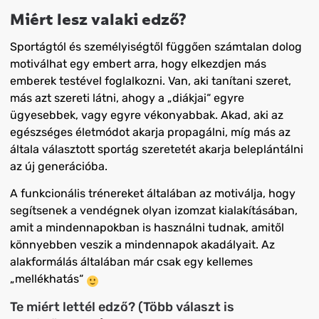
Miért lesz valaki edző?
Sportágtól és személyiségtől függően számtalan dolog
motiválhat egy embert arra, hogy elkezdjen más
emberek testével foglalkozni. Van, aki tanítani szeret,
más azt szereti látni, ahogy a „diákjai“ egyre
ügyesebbek, vagy egyre vékonyabbak. Akad, aki az
egészséges életmódot akarja propagálni, míg más az
általa választott sportág szeretetét akarja beleplántálni
az új generációba.
A funkcionális trénereket általában az motiválja, hogy
segítsenek a vendégnek olyan izomzat kialakításában,
amit a mindennapokban is használni tudnak, amitől
könnyebben veszik a mindennapok akadályait. Az
alakformálás általában már csak egy kellemes
„mellékhatás“
Te miért lettél edző? (Több választ is