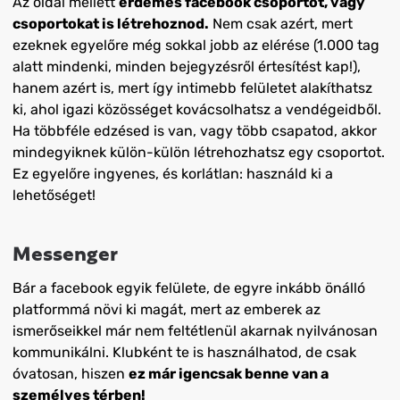
Az oldal mellett
érdemes facebook csoportot, vagy
csoportokat is létrehoznod.
Nem csak azért, mert
ezeknek egyelőre még sokkal jobb az elérése (1.000 tag
alatt mindenki, minden bejegyzésről értesítést kap!),
hanem azért is, mert így intimebb felületet alakíthatsz
ki, ahol igazi közösséget kovácsolhatsz a vendégeidből.
Ha többféle edzésed is van, vagy több csapatod, akkor
mindegyiknek külön-külön létrehozhatsz egy csoportot.
Ez egyelőre ingyenes, és korlátlan: használd ki a
lehetőséget!
Messenger
Bár a facebook egyik felülete, de egyre inkább önálló
platformmá növi ki magát, mert az emberek az
ismerőseikkel már nem feltétlenül akarnak nyilvánosan
kommunikálni. Klubként te is használhatod, de csak
óvatosan, hiszen
ez már igencsak benne van a
személyes térben!