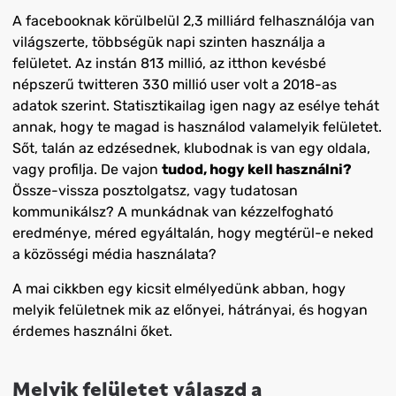
A facebooknak körülbelül 2,3 milliárd felhasználója van
világszerte, többségük napi szinten használja a
felületet. Az instán 813 millió, az itthon kevésbé
népszerű twitteren 330 millió user volt a 2018-as
adatok szerint. Statisztikailag igen nagy az esélye tehát
annak, hogy te magad is használod valamelyik felületet.
Sőt, talán az edzésednek, klubodnak is van egy oldala,
vagy profilja. De vajon
tudod, hogy kell használni?
Össze-vissza posztolgatsz, vagy tudatosan
kommunikálsz? A munkádnak van kézzelfogható
eredménye, méred egyáltalán, hogy megtérül-e neked
a közösségi média használata?
A mai cikkben egy kicsit elmélyedünk abban, hogy
melyik felületnek mik az előnyei, hátrányai, és hogyan
érdemes használni őket.
Melyik felületet válaszd a