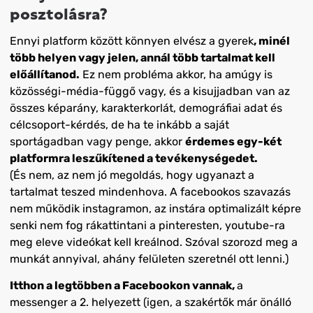
posztolásra?
Ennyi platform között könnyen elvész a gyerek
, minél
több helyen vagy jelen, annál több tartalmat kell
előállítanod.
Ez nem probléma akkor, ha amúgy is
közösségi-média-függő vagy, és a kisujjadban van az
összes képarány, karakterkorlát, demográfiai adat és
célcsoport-kérdés, de ha te inkább a saját
sportágadban vagy penge, akkor
érdemes egy-két
platformra leszűkítened a tevékenységedet.
(És nem, az nem jó megoldás, hogy ugyanazt a
tartalmat teszed mindenhova. A facebookos szavazás
nem működik instagramon, az instára optimalizált képre
senki nem fog rákattintani a pinteresten, youtube-ra
meg eleve videókat kell kreálnod. Szóval szorozd meg a
munkát annyival, ahány felületen szeretnél ott lenni.)
Itthon a legtöbben a Facebookon vannak,
a
messenger a 2. helyezett (igen, a szakértők már önálló