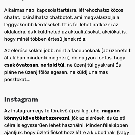
Alkalmas napi kapcsolattartásra, létrehozhatsz közös
chatet, csinálhatsz chatbotot, ami megválaszolja a
leggyakoribb kérdéseket. Itt is fel lehet iratkozni az
oldaladra, és kiküldheted az aktualitásokat, akciókat is,
hogy minél többen értesüljenek róla.
Az elérése sokkal jobb, mint a facebooknak (az üzeneteit
általában mindenki megnézi), de nagyon fontos, hogy
csak óvatosan, ne told túl,
ne üzenj túl gyakran! És
pláne ne üzenj fölöslegesen, ne küldj unalmas
posztokat….
Instagram
Az Instagram egy feltörekvő új csillag, ahol
nagyon
könnyű követőket szerezni,
jók az elérések, és üzleti
célra is egyszerűen lehet használni. Mindenféleképpen
ajánljuk, hogy üzleti fiókot hozz létre a klubodnak (vagy