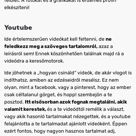
felület. A fotókat és a grafikákat is érdemes profin
elkészíteni!
Youtube
Ide értelemszerűen videókat kell feltenni, de
ne
feledkezz meg a szöveges tartalomról,
azaz a
leírásról sem! Ennek köszönhetően találnak majd rá a
videódra a keresőmotorok.
Ide jöhetnek a „hogyan csináld“ videók, de akár vlogot is
indíthatsz, amiben az edzéseidről mesélsz. Ez nem
olyan, mint a facebook, vagy a pinterest, hogy az ember
csak céltalanul görget, és hopp! szembejön a te
posztod.
Itt elsősorban azok fognak megtalálni, akik
valamit kerestek,
és a te videódtól remélik a választ,
vagy akik hasonló tartalmakat nézegettek, és a youtube
felajánlotta a te tartalmadat ajánlott videóként. Éppen
ezért fontos, hogy nagyon hasznos tartalmat adj,