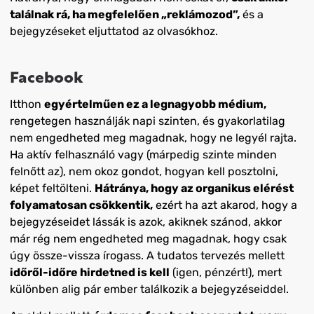
találnak rá, ha megfelelően „reklámozod”,
és a
bejegyzéseket eljuttatod az olvasókhoz.
Facebook
Itthon
egyértelműen ez a legnagyobb médium,
rengetegen használják napi szinten, és gyakorlatilag
nem engedheted meg magadnak, hogy ne legyél rajta.
Ha aktív felhasználó vagy (márpedig szinte minden
felnőtt az), nem okoz gondot, hogyan kell posztolni,
képet feltölteni.
Hátránya, hogy az organikus elérést
folyamatosan csökkentik,
ezért ha azt akarod, hogy a
bejegyzéseidet lássák is azok, akiknek szánod, akkor
már rég nem engedheted meg magadnak, hogy csak
úgy össze-vissza írogass. A tudatos tervezés mellett
időről-időre hirdetned is kell
(igen, pénzért!), mert
különben alig pár ember találkozik a bejegyzéseiddel.