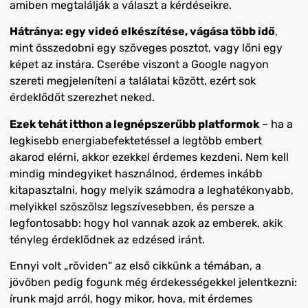
amiben megtalálják a választ a kérdéseikre.
Hátránya: egy videó elkészítése, vágása több idő
,
mint összedobni egy szöveges posztot, vagy lőni egy
képet az instára. Cserébe viszont a Google nagyon
szereti megjeleníteni a találatai között, ezért sok
érdeklődőt szerezhet neked.
Ezek tehát itthon a legnépszerűbb platformok
– ha a
legkisebb energiabefektetéssel a legtöbb embert
akarod elérni, akkor ezekkel érdemes kezdeni. Nem kell
mindig mindegyiket használnod, érdemes inkább
kitapasztalni, hogy melyik számodra a leghatékonyabb,
melyikkel szöszölsz legszívesebben, és persze a
legfontosabb: hogy hol vannak azok az emberek, akik
tényleg érdeklődnek az edzésed iránt.
Ennyi volt „röviden“ az első cikkünk a témában, a
jövőben pedig fogunk még érdekességekkel jelentkezni:
írunk majd arról, hogy mikor, hova, mit érdemes