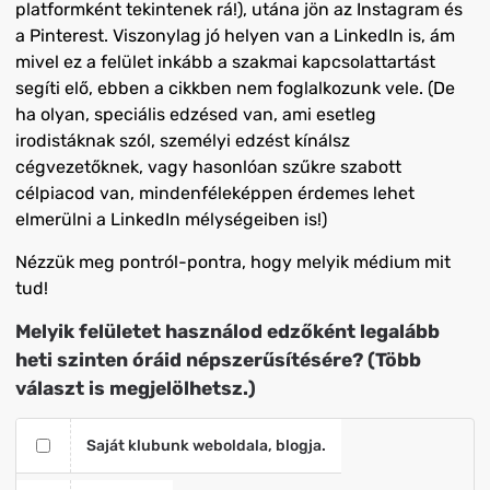
platformként tekintenek rá!), utána jön az Instagram és
a Pinterest. Viszonylag jó helyen van a LinkedIn is, ám
mivel ez a felület inkább a szakmai kapcsolattartást
segíti elő, ebben a cikkben nem foglalkozunk vele. (De
ha olyan, speciális edzésed van, ami esetleg
irodistáknak szól, személyi edzést kínálsz
cégvezetőknek, vagy hasonlóan szűkre szabott
célpiacod van, mindenféleképpen érdemes lehet
elmerülni a LinkedIn mélységeiben is!)
Nézzük meg pontról-pontra, hogy melyik médium mit
tud!
Melyik felületet használod edzőként legalább
heti szinten óráid népszerűsítésére? (Több
választ is megjelölhetsz.)
Saját klubunk weboldala, blogja.