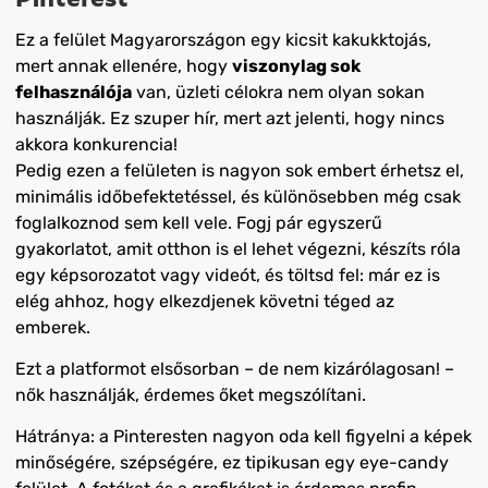
Ez a felület Magyarországon egy kicsit kakukktojás,
mert annak ellenére, hogy
viszonylag sok
felhasználója
van, üzleti célokra nem olyan sokan
használják. Ez szuper hír, mert azt jelenti, hogy nincs
akkora konkurencia!
Pedig ezen a felületen is nagyon sok embert érhetsz el,
minimális időbefektetéssel, és különösebben még csak
foglalkoznod sem kell vele. Fogj pár egyszerű
gyakorlatot, amit otthon is el lehet végezni, készíts róla
egy képsorozatot vagy videót, és töltsd fel: már ez is
elég ahhoz, hogy elkezdjenek követni téged az
emberek.
Ezt a platformot elsősorban – de nem kizárólagosan! –
nők használják, érdemes őket megszólítani.
Hátránya: a Pinteresten nagyon oda kell figyelni a képek
minőségére, szépségére, ez tipikusan egy eye-candy