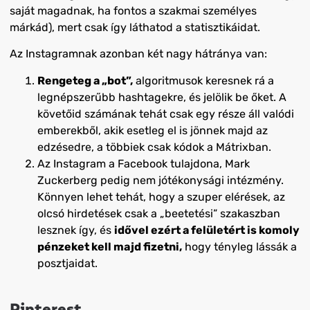
saját magadnak, ha fontos a szakmai személyes
márkád), mert csak így láthatod a statisztikáidat.
Az Instagramnak azonban két nagy hátránya van:
Rengeteg a „bot”,
algoritmusok keresnek rá a
legnépszerűbb hashtagekre, és jelölik be őket. A
követőid számának tehát csak egy része áll valódi
emberekből, akik esetleg el is jönnek majd az
edzésedre, a többiek csak kódok a Mátrixban.
Az Instagram a Facebook tulajdona, Mark
Zuckerberg pedig nem jótékonysági intézmény.
Könnyen lehet tehát, hogy a szuper elérések, az
olcsó hirdetések csak a „beetetési” szakaszban
lesznek így, és
idővel ezért a felületért is komoly
pénzeket kell majd fizetni,
hogy tényleg lássák a
posztjaidat.
Pinterest