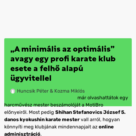
„A minimális az optimális”
avagy egy profi karate klub
esete a felhő alapú
ügyvitellel
Huncsik Péter & Kozma Miklós
Korábbi esettanulmányunkban
már olvashattátok egy
harcművész mester beszámolóját a MotiBro
előnyeiről. Most pedig
Shihan Stefanovics József 5.
danos kyokushin karate mester
vall arról, hogyan
könnyíti meg klubjának mindennapjait az
online
adminisztráció
.