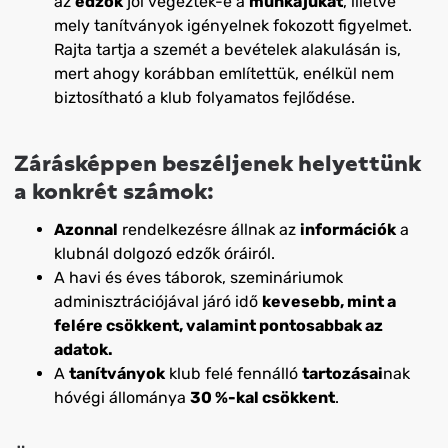
az
edzők
jól végezték-e a
munkájukat
, illetve
mely tanítványok igényelnek fokozott figyelmet.
Rajta tartja a szemét a bevételek alakulásán is,
mert ahogy korábban említettük, enélkül nem
biztosítható a klub folyamatos fejlődése.
Zárásképpen beszéljenek helyettünk
a konkrét számok:
Azonnal
rendelkezésre állnak az
információk
a
klubnál dolgozó edzők óráiról.
A havi és éves táborok, szemináriumok
adminisztrációjával járó idő
kevesebb, mint a
felére csökkent, valamint pontosabbak az
adatok.
A
tanítványok
klub felé fennálló
tartozásai
nak
hóvégi állománya
30 %-kal csökkent
.