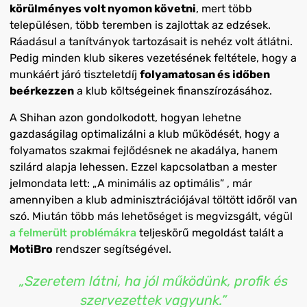
körülményes volt nyomon követni
, mert több
településen, több teremben is zajlottak az edzések.
Ráadásul a tanítványok tartozásait is nehéz volt átlátni.
Pedig minden klub sikeres vezetésének feltétele, hogy a
munkáért járó tiszteletdíj
folyamatosan és időben
beérkezzen
a klub költségeinek finanszírozásához.
A Shihan azon gondolkodott, hogyan lehetne
gazdaságilag optimalizálni a klub működését, hogy a
folyamatos szakmai fejlődésnek ne akadálya, hanem
szilárd alapja lehessen. Ezzel kapcsolatban a mester
jelmondata lett: „A minimális az optimális” , már
amennyiben a klub adminisztrációjával töltött időről van
szó. Miután több más lehetőséget is megvizsgált, végül
a felmerült problémákra
teljeskörű megoldást talált a
MotiBro
rendszer segítségével.
„Szeretem látni, ha jól működünk, profik és
szervezettek vagyunk.”