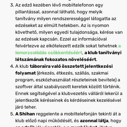
Az edző kezében lévő mobiltelefonon egy
pillantással, azonnal látható, hogy melyik
tanítvány milyen rendszerességgel látogatta az
edzéseket az elmúlt hetekben. Az is nyomon
követhető, milyen egyedi tulajdonsága, kérése van
az edzések kapcsán. Ezzel az információval
felvértezve az elkötelezett edzők sokat tehetnek
a
lemorzsolódás csökkentéséért
,
a klub tanítványi
létszámának fokozatos növeléséért
.
A klub
táboraira való összetett jelentkezési
folyamat
(érkezés, étkezés, szállás, szakmai
program, eszközhasználat részleteinek bevitele) a
szoftver által szabályozott keretek között történik.
Ennek segítségével a klubvezetés válláról lekerül a
jelentkezők kéréseinek és kérdéseinek kezelésével
járó teher.
A Shihan
reggelente a mobiltelefonján tekinti át a
klub előző napi működését, és
azonnal látja
, hogy