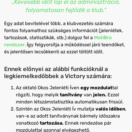
„Kevesebb időt lop el az adminisztráció,
folyamatosan fejlődik a klub.”
Egy adat bevitelével több, a klubvezetés számára
fontos folyamathoz szükséges információt (jelenlétek,
tartozások, statisztikák, stb.) dolgoz fel a
MotiBro
rendszer.
Így felgyorsítja a működéssel járó teendőket,
és jelentősen lecsökkenti az ezzel töltött időt.
Ennek előnyei az alábbi funkcióknál a
legkiemelkedőbbek a Victory számára:
Az oktató Okos Jelenléti Íven
egy mozdulat
tal
rögzíti, hogy melyik
tanítvány
van
jelen.
Ezzel
minden létszámstatisztika automatikusan frissül.
Szintén az Okos Jelenléti Ív mutatja
valós időben
,
van-e az adott tanítványnak bármely időszakra
vonatkozó
tartozása.
Ennek rendezése pár
mozdulattal azonnal elvégezhető.