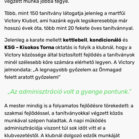
végzett munka jobbá tegye.
Több, mint 150 tanítvány látogatja jelenleg a martfűi
Victory Klubot, ami hazánk egyik legsikeresebbje már
hosszú évek óta, több mint 20 fekete öves tanítvánnyal.
Jelenleg a karate mellett
kettlebell
,
kondicionáló
és
KSG – Kisokos Torna
oktatás is folyik a klubnál, hogy a
Victory közössége által biztosított fejlődés a tanítványok
minél szélesebb köre számára elérhető legyen. A Victory
jelmondata: „A legnagyobb győzelem az Önmagad
felett aratott győzelem!”
„Az adminisztráció volt a gyenge pontunk.”
A mester mindig is a folyamatos fejlődésre törekedett: a
szakmai fejlődéssel, a tanítványokkal végzett közös
munkával szépen haladtak. A napi működés
adminisztrációja viszont túl sok időt vitt el a
klubvezetéstől. A klubnál dolgozó edzők munkáját