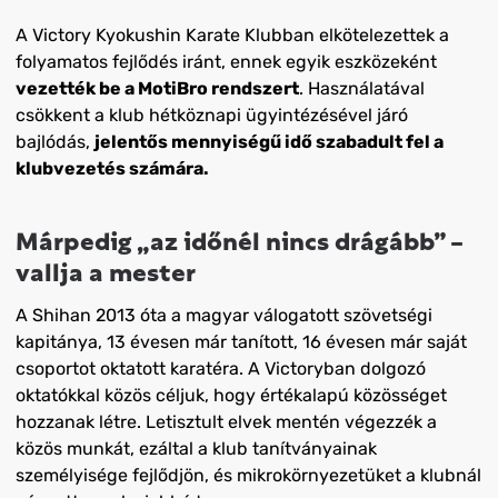
A Victory Kyokushin Karate Klubban elkötelezettek a
folyamatos fejlődés iránt, ennek egyik eszközeként
vezették be a MotiBro rendszert
. Használatával
csökkent a klub hétköznapi ügyintézésével járó
bajlódás,
jelentős mennyiségű idő szabadult fel a
klubvezetés számára.
Márpedig „az időnél nincs drágább” –
vallja a mester
A Shihan 2013 óta a magyar válogatott szövetségi
kapitánya, 13 évesen már tanított, 16 évesen már saját
csoportot oktatott karatéra. A Victoryban dolgozó
oktatókkal közös céljuk, hogy értékalapú közösséget
hozzanak létre. Letisztult elvek mentén végezzék a
közös munkát, ezáltal a klub tanítványainak
személyisége fejlődjön, és mikrokörnyezetüket a klubnál