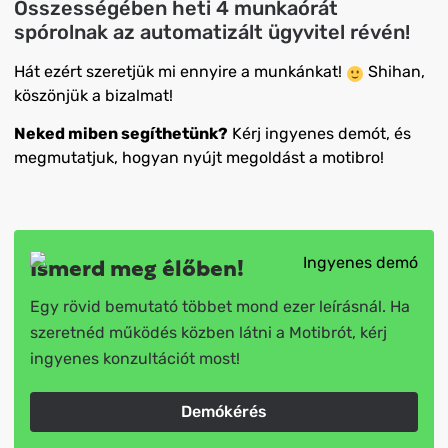
Összességében heti 4 munkaórát
spórolnak az automatizált ügyvitel révén!
Hát ezért szeretjük mi ennyire a munkánkat!
Shihan,
köszönjük a bizalmat!
Neked miben segíthetünk?
Kérj ingyenes demót, és
megmutatjuk, hogyan nyújt megoldást a motibro!
Ismerd meg élőben!
Egy rövid bemutató többet mond ezer leírásnál. Ha
szeretnéd működés közben látni a Motibrót, kérj
ingyenes konzultációt most!
Demókérés