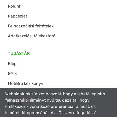
Rólunk
Kapcsolat
Felhasználási feltételek
Adatkezelési tájékoztató
TUDÁSTÁR
Blog
GYIK
MotiBro kézikönyv
Feliratkozom a hírlevélre
Weboldalunk sütiket használ, hogy a lehető legjobb
felhasználói élményt nyújtsuk azáltal, hogy
E-book
emlékezünk vonatkozó preferenciáira most, és
ismételt látogatásánál. Az „Összes elfogadása”