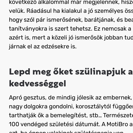
következő alkalommal már megjelennek, hisze
velük.
Ráadásul ha kialakul a jó személyes ös
hogy szól pár ismerősének, barátjának, és bea
tanítványokra is szert tehetsz. Ez nemcsak a
azért is, mert a közeli jó ismerősök jobban t
járnak el az edzésekre is.
Lepd meg őket szülinapjuk 
kedvességgel
Apró gesztus, de mindig jólesik az embernek, h
nagy dolgokra gondolni, korosztálytól függőe
tarthatják ők a bemelegítést, stb… Természet
100 vendéged születési dátumát. A MotiBro al
azt, ha éppen valakinek születésnapja van.