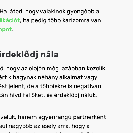
. Ha látod, hogy valakinek gyengébb a
likációt
, ha pedig több karizomra van
ppot
.
érdeklődj nála
lő, hogy az elején még lazábban kezelik
zért kihagynak néhány alkalmat vagy
st jelent, de a többiekre is negatívan
n hívd fel őket, és érdeklődj náluk,
z velük, hanem egyenrangú partnerként
ul nagyobb az esély arra, hogy a