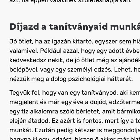
Díjazd a tanítványaid munká
Jó ötlet, ha az igazán kitartó, egyszer sem 
valamivel. Például azzal, hogy egy adott évb
kedveskedsz nekik, de jó ötlet még az ajándé
belépővel, vagy egy személyi edzés. Lehet, h
nézzük meg a dolog pszichológiai hátterét.
Tegyük fel, hogy van egy tanítványod, aki k
megjelent és már egy éve a dojód, edzőtermed
egy tíz alkalomra szóló bérletet, amit bármik
elején átadod.
Ez azért is fontos, mert így a t
munkát. Ezután pedig kétszer is meggondolja
hagyna ki egy edzést, hiszen ő akkor már bi