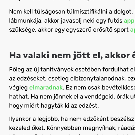
Nem kell túlságosan túlmisztifikálni a dolgot
lábmunkája, akkor javasolj neki egy futós
app
szüksége, akkor egy egyszerű erősítő sport
a
Ha valaki nem jött el, akkor 
Főleg az új tanítványok esetében fordulhat e
az edzéseket, esetleg elbizonytalanodnak, e
végleg
elmaradnak
. Ez nem csak bevételkiesé
hathat.
Ha nem jönnek el a vendégeid, órák utá
hogy miért hagyták ki az edzést.
Ilyenkor a legjobb, ha nem edzőként beszéls
kezeled őket. Könnyebben megnyílnak, ráadás