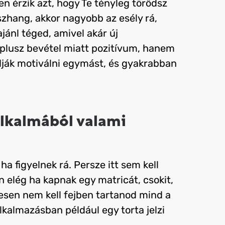
n érzik azt, hogy Te tényleg törődsz
szhang, akkor nagyobb az esély rá,
jánl téged, amivel akár új
 plusz bevétel miatt pozitívum, hanem
udják motiválni egymást, és gyakrabban
alkalmából valami
a figyelnek rá. Persze itt sem kell
n elég ha kapnak egy matricát, csokit,
esen nem kell fejben tartanod mind a
kalmazásban például egy torta jelzi