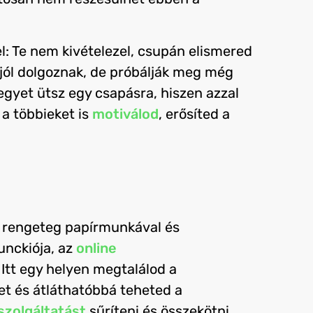
: Te nem kivételezel, csupán elismered
 jól dolgoznak, de próbálják meg még
egyet ütsz egy csapásra, hiszen azzal
 a többieket is
motiválod
, erősíted a
n rengeteg papírmunkával és
nckiója, az
online
Itt egy helyen megtalálod a
ket és átláthatóbbá teheted a
szolgáltatást
sűríteni és összekötni