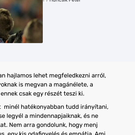
an hajlamos lehet megfeledkezni arról,
nyoknak is megvan a magánélete, a
ennek csak egy részét teszi ki.
 minél hatékonyabban tudd irányítani,
ese legyél a mindennapjaiknak, és ne
at. Nem arra gondolunk, hogy menj
s, egy kis odafigyelés és empátia. Ami