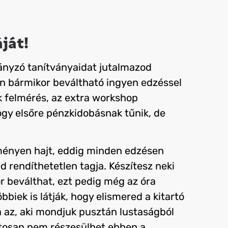
ját!
hiányzó tanítványaidat jutalmazod
en bármikor beváltható ingyen edzéssel
k felmérés, az extra workshop
ogy elsőre pénzkidobásnak tűnik, de
eményen hajt, eddig minden edzésen
 rendíthetetlen tagja. Készítesz neki
or beválthat, ezt pedig még az óra
öbbiek is látják, hogy elismered a kitartó
 az, aki mondjuk pusztán lustaságból
ztosan nem részesülhet ebben a