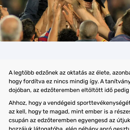
A legtöbb edzőnek az oktatás az élete, azonb
hogy fordítva ez nincs mindig így. A tanítvá
dojóban, az edzőteremben eltöltött idő pedig 
Ahhoz, hogy a vendégeid sporttevékenységét
az kell, hogy te magad, mint ember is a rész
csupán az edzőteremben egyengesd az útjuk
hozzájuk látogatóba, elég néhány apró gesztu