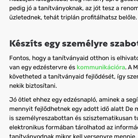
pedig jó a tanítványoknak, az jót tesz a ren
üzletednek, tehát triplán profitálhatsz belőle.
Készíts egy személyre szabo
Fontos, hogy a tanítványaid otthon is elhiva
van egy edzéstervre és
kommunikációra
. A 
követheted a tanítványaid fejlődését, így sz
nekik biztosítani.
Jó ötlet ehhez egy edzésnapló, aminek a seg
mennyit fejlődhetnek egy adott idő alatt
De m
is személyreszabottan és szisztematikusan t
elektronikus formában tárolhatod az informác
tanítványodnak mikor kell versenyre mennie, 