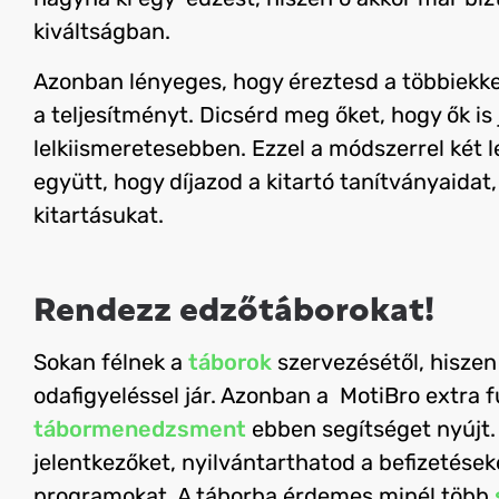
kiváltságban.
Azonban lényeges, hogy éreztesd a többiekkel
a teljesítményt. Dicsérd meg őket, hogy ők is
lelkiismeretesebben.
Ezzel a módszerrel két l
együtt, hogy díjazod a kitartó tanítványaidat,
kitartásukat.
Rendezz edzőtáborokat!
Sokan félnek a
táborok
szervezésétől, hisze
odafigyeléssel jár.
Azonban a MotiBro extra fu
tábormenedzsment
ebben segítséget nyújt. 
jelentkezőket, nyilvántarthatod a befizetése
programokat.
A táborba érdemes minél több