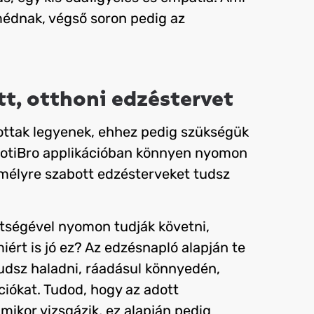
omédnak, végső soron pedig az
tt, otthoni edzéstervet
tottak legyenek, ehhez pedig szükségük
MotiBro applikációban könnyen nyomon
emélyre szabott edzésterveket tudsz
ítségével nyomon tudják követni,
iért is jó ez?
Az edzésnapló alapján te
udsz haladni, ráadásul könnyedén,
iókat. Tudod, hogy az adott
mikor vizsgázik, ez alapján pedig