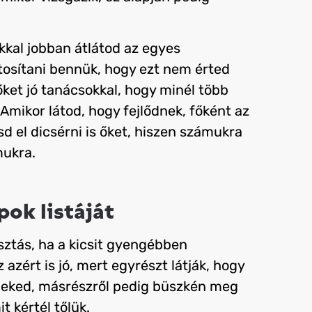
kkal jobban átlátod az egyes
osítani bennük, hogy ezt nem érted
ket jó tanácsokkal, hogy minél több
Amikor látod, hogy fejlődnek, főként az
d el dicsérni is őket, hiszen számukra
mukra.
pok listáját
sztás, ha a kicsit gyengébben
 azért is jó, mert egyrészt látják, hogy
neked, másrészről pedig büszkén meg
t kértél tőlük.