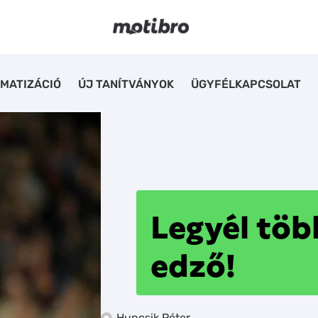
MATIZÁCIÓ
ÚJ TANÍTVÁNYOK
ÜGYFÉLKAPCSOLAT
Legyél töb
edző!
Huncsik Péter