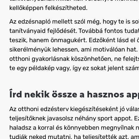
kellőképpen felkészítheted.
Az edzésnapló mellett szól még, hogy te is so
tanítványaid fejlődését.
Továbbá fontos tudat
teszik, hanem önmagukért. Edzőként lásd el ő
sikerélményük lehessen, ami motiválóan hat. 
otthoni gyakorlásnak köszönhetően, ne felejts
te egy példakép vagy, így ez sokat jelent szá
Írd nekik össze a hasznos ap
Az otthoni edzésterv kiegészítéseként jó vála
teljesítőknek javasolsz néhány sport appot. Ez
haladsz a korral és könnyebben megnyílnak 
tudják neked mutatni, ha teljesítették azt, ami