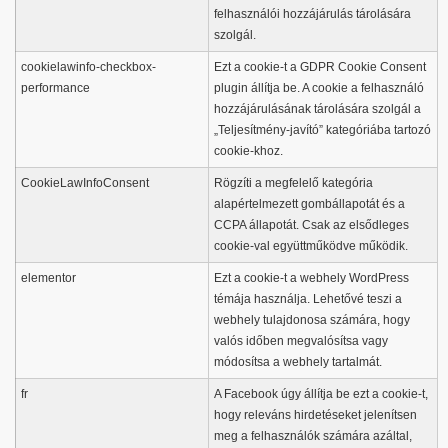
felhasználói hozzájárulás tárolására
szolgál.
cookielawinfo-checkbox-
Ezt a cookie-t a GDPR Cookie Consent
performance
plugin állítja be. A cookie a felhasználó
hozzájárulásának tárolására szolgál a
„Teljesítmény-javító” kategóriába tartozó
cookie-khoz.
CookieLawInfoConsent
Rögzíti a megfelelő kategória
alapértelmezett gombállapotát és a
CCPA állapotát. Csak az elsődleges
cookie-val együttműködve működik.
elementor
Ezt a cookie-t a webhely WordPress
témája használja. Lehetővé teszi a
webhely tulajdonosa számára, hogy
valós időben megvalósítsa vagy
módosítsa a webhely tartalmát.
fr
A Facebook úgy állítja be ezt a cookie-t,
hogy releváns hirdetéseket jelenítsen
meg a felhasználók számára azáltal,