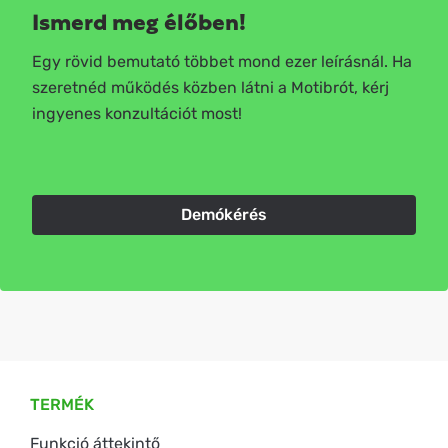
Ismerd meg élőben!
Egy rövid bemutató többet mond ezer leírásnál. Ha
szeretnéd működés közben látni a Motibrót, kérj
ingyenes konzultációt most!
Demókérés
TERMÉK
Funkció áttekintő