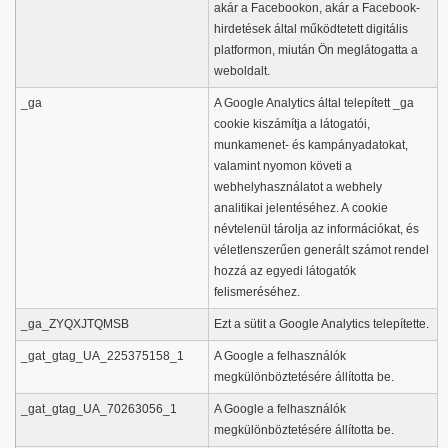
akár a Facebookon, akár a Facebook-
hirdetések által működtetett digitális
platformon, miután Ön meglátogatta a
weboldalt.
_ga
A Google Analytics által telepített _ga
cookie kiszámítja a látogatói,
munkamenet- és kampányadatokat,
valamint nyomon követi a
webhelyhasználatot a webhely
analitikai jelentéséhez. A cookie
névtelenül tárolja az információkat, és
véletlenszerűen generált számot rendel
hozzá az egyedi látogatók
felismeréséhez.
_ga_ZYQXJTQMSB
Ezt a sütit a Google Analytics telepítette.
_gat_gtag_UA_225375158_1
A Google a felhasználók
megkülönböztetésére állította be.
_gat_gtag_UA_70263056_1
A Google a felhasználók
megkülönböztetésére állította be.