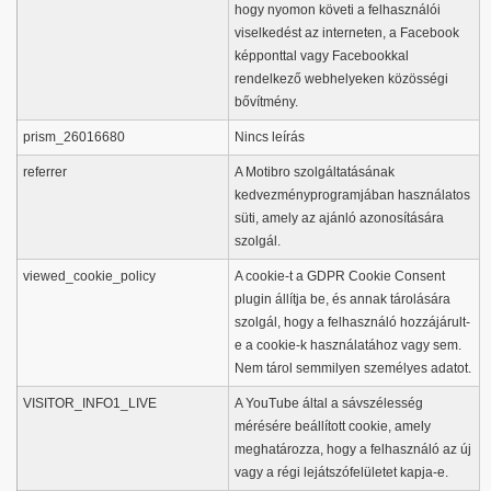
hogy nyomon követi a felhasználói
viselkedést az interneten, a Facebook
képponttal vagy Facebookkal
rendelkező webhelyeken közösségi
bővítmény.
prism_26016680
Nincs leírás
referrer
A Motibro szolgáltatásának
kedvezményprogramjában használatos
süti, amely az ajánló azonosítására
szolgál.
viewed_cookie_policy
A cookie-t a GDPR Cookie Consent
plugin állítja be, és annak tárolására
szolgál, hogy a felhasználó hozzájárult-
e a cookie-k használatához vagy sem.
Nem tárol semmilyen személyes adatot.
VISITOR_INFO1_LIVE
A YouTube által a sávszélesség
mérésére beállított cookie, amely
meghatározza, hogy a felhasználó az új
vagy a régi lejátszófelületet kapja-e.