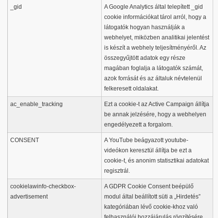
_gid
A Google Analytics által telepített _gid
cookie információkat tárol arról, hogy a
látogatók hogyan használják a
webhelyet, miközben analitikai jelentést
is készít a webhely teljesítményéről. Az
összegyűjtött adatok egy része
magában foglalja a látogatók számát,
azok forrását és az általuk névtelenül
felkeresett oldalakat.
ac_enable_tracking
Ezt a cookie-t az Active Campaign állítja
be annak jelzésére, hogy a webhelyen
engedélyezett a forgalom.
CONSENT
A YouTube beágyazott youtube-
videókon keresztül állítja be ezt a
cookie-t, és anonim statisztikai adatokat
regisztrál.
cookielawinfo-checkbox-
A GDPR Cookie Consent beépülő
advertisement
modul által beállított süti a „Hirdetés”
kategóriában lévő cookie-khoz való
felhasználói hozzájárulás rögzítésére