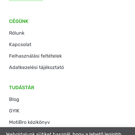
CÉGÜNK
Rólunk
Kapcsolat
Felhasználási feltételek
Adatkezelési tájékoztató
TUDÁSTÁR
Blog
GYIK
MotiBro kézikönyv
Feliratkozom a hírlevélre
Weboldalunk sütiket használ, hogy a lehető legjobb