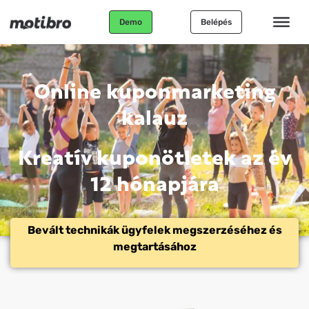
Demo
Belépés
Online kuponmarketing
kalauz
Kreatív kuponötletek az év
12 hónapjára
Bevált technikák ügyfelek megszerzéséhez és
megtartásához