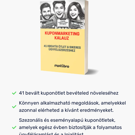
41 bevált kuponötlet bevételed növeleséhez
Könnyen alkalmazható megoldások, amelyekkel
azonnal elérheted a kívánt eredményeket.
Szezonális és eseményalapú kuponötletek,
amelyek egész évben biztosítják a folyamatos
ügyféláramlást és a lojalitást.