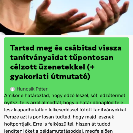
Tartsd meg és csábítsd vissza
tanítványaidat tűpontosan
célzott üzenetekkel (+
gyakorlati útmutató)
Huncsik Péter
Amikor elhatároztad, hogy edző leszel, sőt, edzőtermet
nyitsz, te is arról álmodtál, hogy a határidőnaplód tele
lesz kiapadhatatlan lelkesedéssel fűtött tanítványokkal.
Persze azt is pontosan tudtad, hogy majd lesznek
holtpontjaik. Erre is felkészültél, hiszen át tudod
lendíteni őket a példamutatásoddal, megfelelően