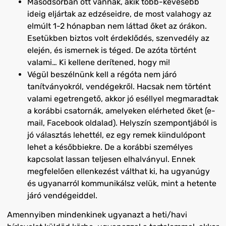
Másodsorban ott vannak, akik több-kevesebb
ideig eljártak az edzéseidre, de most valahogy az
elmúlt 1-2 hónapban nem láttad őket az órákon.
Esetükben biztos volt érdeklődés, szenvedély az
elején, és ismernek is téged. De azóta történt
valami… Ki kellene derítened, hogy mi!
Végül beszélnünk kell a régóta nem járó
tanítványokról, vendégekről. Hacsak nem történt
valami egetrengető, akkor jó eséllyel megmaradtak
a korábbi csatornák, amelyeken elérheted őket (e-
mail, Facebook oldalad). Helyszín szempontjából is
jó választás lehettél, ez egy remek kiindulópont
lehet a későbbiekre. De a korábbi személyes
kapcsolat lassan teljesen elhalványul. Ennek
megfelelően ellenkezést válthat ki, ha ugyanúgy
és ugyanarról kommunikálsz velük, mint a hetente
járó vendégeiddel.
Amennyiben mindenkinek ugyanazt a heti/havi