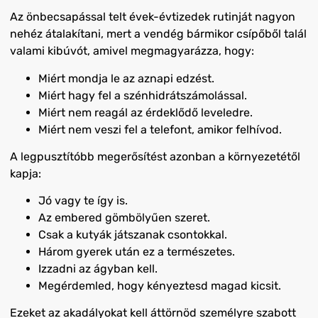
Az önbecsapással telt évek-évtizedek rutinját nagyon
nehéz átalakítani, mert a vendég bármikor csípőből talál
valami kibúvót, amivel megmagyarázza, hogy:
Miért mondja le az aznapi edzést.
Miért hagy fel a szénhidrátszámolással.
Miért nem reagál az érdeklődő leveledre.
Miért nem veszi fel a telefont, amikor felhívod.
A legpusztítóbb megerősítést azonban a környezetétől
kapja:
Jó vagy te így is.
Az embered gömbölyűen szeret.
Csak a kutyák játszanak csontokkal.
Három gyerek után ez a természetes.
Izzadni az ágyban kell.
Megérdemled, hogy kényeztesd magad kicsit.
Ezeket az akadályokat kell áttörnöd személyre szabott