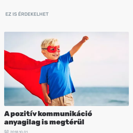
EZ IS ÉRDEKELHET
A pozitív kommunikáció
anyagilag is megtérül
2018.10.01.