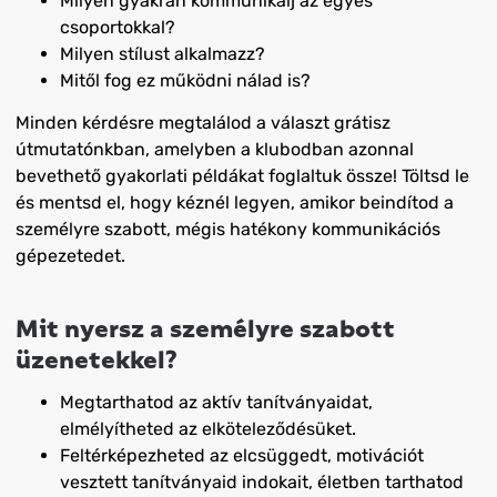
Milyen gyakran kommunikálj az egyes
csoportokkal?
Milyen stílust alkalmazz?
Mitől fog ez működni nálad is?
Minden kérdésre megtalálod a választ grátisz
útmutatónkban, amelyben a klubodban azonnal
bevethető gyakorlati példákat foglaltuk össze! Töltsd le
és mentsd el, hogy kéznél legyen, amikor beindítod a
személyre szabott, mégis hatékony kommunikációs
gépezetedet.
Mit nyersz a személyre szabott
üzenetekkel?
Megtarthatod az aktív tanítványaidat,
elmélyítheted az elköteleződésüket.
Feltérképezheted az elcsüggedt, motivációt
vesztett tanítványaid indokait, életben tarthatod