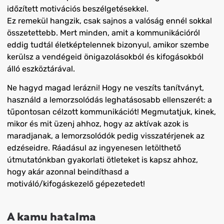
időzített motivációs beszélgetésekkel.
Ez remekül hangzik, csak sajnos a valóság ennél sokkal
összetettebb. Mert minden, amit a kommunikációról
eddig tudtál életképtelennek bizonyul, amikor szembe
kerülsz a vendégeid önigazolásokból és kifogásokból
álló eszköztárával.
Ne hagyd magad lerázni! Hogy ne veszíts tanítványt,
használd a lemorzsolódás leghatásosabb ellenszerét: a
tűpontosan célzott kommunikációt! Megmutatjuk, kinek,
mikor és mit üzenj ahhoz, hogy az aktívak azok is
maradjanak, a lemorzsolódók pedig visszatérjenek az
edzéseidre. Ráadásul az ingyenesen letölthető
útmutatónkban gyakorlati ötleteket is kapsz ahhoz,
hogy akár azonnal beindíthasd a
motiváló/kifogáskezelő gépezetedet!
A kamu hatalma