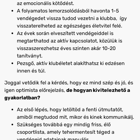
az emocionális kötődést.
A folyamatos lemorzsolódásból havonta 1-5
vendégedet vissza tudod vezetni a klubba, így
visszaterelheted az egészséges életvitel felé.
Az évek során elveszített vendégeiddel is
megtarthatod az aktív kapcsolatot, közülük is
visszaszerezhetsz éves szinten akár 10-20
tanítványt.
Pezsgő, aktív klubéletet alakíthatsz ki edzésen
innen és túl.
Joggal vetődik fel a kérdés, hogy ez mind szép és jó, és
igen optimista előrejelzés,
de hogyan kivitelezhető a
gyakorlatban?
Az első lépés, hogy letöltöd a fenti útmutatót,
amiből megtudod mit, mikor és kinek kommunikálj.
Szükséges továbbá egy mindig friss, élő
csoportlista, amely tehermentesít téged a
vendégeid adatainak manuális