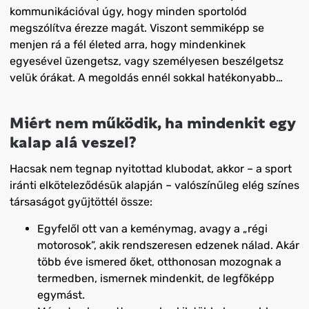
kommunikációval úgy, hogy minden sportolód
megszólítva érezze magát. Viszont semmiképp se
menjen rá a fél életed arra, hogy mindenkinek
egyesével üzengetsz, vagy személyesen beszélgetsz
velük órákat. A megoldás ennél sokkal hatékonyabb…
Miért nem működik, ha mindenkit egy
kalap alá veszel?
Hacsak nem tegnap nyitottad klubodat, akkor – a sport
iránti elköteleződésük alapján – valószínűleg elég színes
társaságot gyűjtöttél össze:
Egyfelől ott van a keménymag, avagy a „régi
motorosok”, akik rendszeresen edzenek nálad. Akár
több éve ismered őket, otthonosan mozognak a
termedben, ismernek mindenkit, de legfőképp
egymást.