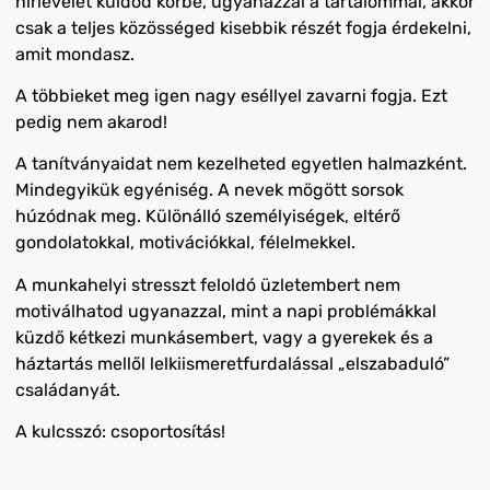
hírlevelet küldöd körbe, ugyanazzal a tartalommal, akkor
csak a teljes közösséged kisebbik részét fogja érdekelni,
amit mondasz.
A többieket meg igen nagy eséllyel zavarni fogja. Ezt
pedig nem akarod!
A tanítványaidat nem kezelheted egyetlen halmazként.
Mindegyikük egyéniség. A nevek mögött sorsok
húzódnak meg. Különálló személyiségek, eltérő
gondolatokkal, motivációkkal, félelmekkel.
A munkahelyi stresszt feloldó üzletembert nem
motiválhatod ugyanazzal, mint a napi problémákkal
küzdő kétkezi munkásembert, vagy a gyerekek és a
háztartás mellől lelkiismeretfurdalással „elszabaduló”
családanyát.
A kulcsszó: csoportosítás!