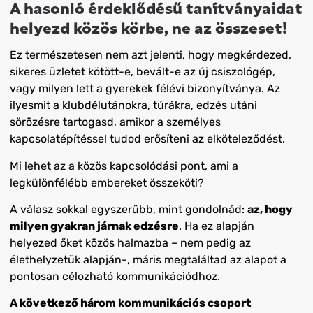
A hasonló érdeklődésű tanítványaidat
helyezd közös körbe, ne az összeset!
Ez természetesen nem azt jelenti, hogy megkérdezed,
sikeres üzletet kötött-e, bevált-e az új csiszológép,
vagy milyen lett a gyerekek félévi bizonyítványa. Az
ilyesmit a klubdélutánokra, túrákra, edzés utáni
sörözésre tartogasd, amikor a személyes
kapcsolatépítéssel tudod erősíteni az elköteleződést.
Mi lehet az a közös kapcsolódási pont, ami a
legkülönfélébb embereket összeköti?
A válasz sokkal egyszerűbb, mint gondolnád:
az, hogy
milyen gyakran járnak edzésre
. Ha ez alapján
helyezed őket közös halmazba – nem pedig az
élethelyzetük alapján-, máris megtaláltad az alapot a
pontosan célozható kommunikációdhoz.
A következő három kommunikációs csoport